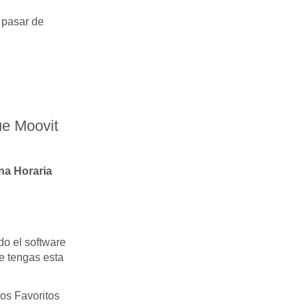
n pasar de
ue Moovit
na Horaria
do el software
ue tengas esta
los Favoritos