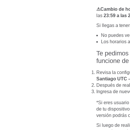
⚠Cambio de hor
las
23:59 a las 
Si llegas a tene
No puedes ver
Los horarios 
Te pedimos v
funcione de
Revisa la configu
Santiago UTC –
Después de reali
Ingresa de nuev
*Si eres usuario
de tu dispositiv
versión podrás c
Si luego de real