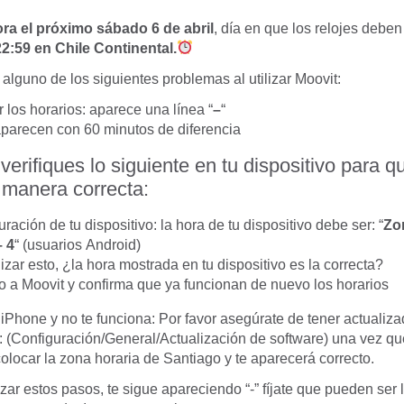
a el próximo sábado 6 de abril
, día en que los relojes debe
22:59 en Chile Continental.
r alguno de los siguientes problemas al utilizar Moovit:
 los horarios: aparece una línea “
–
“
aparecen con 60 minutos de diferencia
erifiques lo siguiente en tu dispositivo para q
 manera correcta:
ración de tu dispositivo: la hora de tu dispositivo debe ser: “
Zo
 4
“ (usuarios Android)
zar esto, ¿la hora mostrada en tu dispositivo es la correcta?
o a Moovit y confirma que ya funcionan de nuevo los horarios
 iPhone y no te funciona: Por favor asegúrate de tener actualiza
o: (Configuración/General/Actualización de software) una vez q
olocar la zona horaria de Santiago y te aparecerá correcto.
izar estos pasos, te sigue apareciendo “-” fíjate que pueden ser 