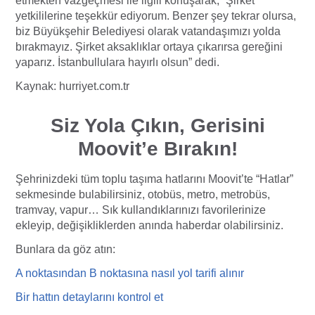
etmekten vazgeçmesi ile ilgili konuşarak, “Şirket
yetkililerine teşekkür ediyorum. Benzer şey tekrar olursa,
biz Büyükşehir Belediyesi olarak vatandaşımızı yolda
bırakmayız. Şirket aksaklıklar ortaya çıkarırsa gereğini
yaparız. İstanbullulara hayırlı olsun” dedi.
Kaynak: hurriyet.com.tr
Siz Yola Çıkın, Gerisini
Moovit’e Bırakın!
Şehrinizdeki tüm toplu taşıma hatlarını Moovit’te “Hatlar”
sekmesinde bulabilirsiniz, otobüs, metro, metrobüs,
tramvay, vapur… Sık kullandıklarınızı favorilerinize
ekleyip, değişikliklerden anında haberdar olabilirsiniz.
Bunlara da göz atın:
A noktasından B noktasına nasıl yol tarifi
alı
nır
Bir hattın detaylarını kontrol et