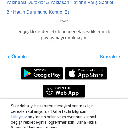
Yakındaki Duraklar & Yaklaşan Hatların Varış Saatleri
Bir Hattın Durumunu Kontrol Et
*****
Değişikliklerden etkilenebilecek sevdiklerinizle
paylaşmayı unutmayın!
Önceki
Sonraki
Size daha iyi bir tarama deneyimi sunmak için
çerezleri kullanıyoruz. Daha fazla bilgi için
Privacy Policy
|
Terms
|
Support
tıklayınız
sayfasına bakın veya ayarlarınızı nasıl
© 2026 Moovit Updates - All Rights Reserved.
değiştirebileceğinizi öğrenmek için "Daha Fazla
Seçenek" kısmına tıklayın.