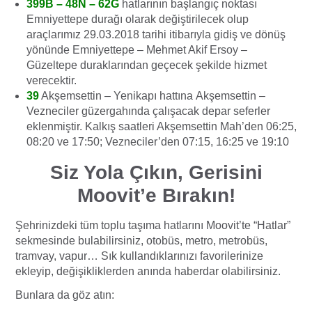
399B – 48N – 62G
hatlarının başlangıç noktası
Emniyettepe durağı olarak değiştirilecek olup
araçlarımız 29.03.2018 tarihi itibarıyla gidiş ve dönüş
yönünde Emniyettepe – Mehmet Akif Ersoy –
Güzeltepe duraklarından geçecek şekilde hizmet
verecektir.
39
Akşemsettin – Yenikapı hattına Akşemsettin –
Vezneciler güzergahında çalışacak depar seferler
eklenmiştir. Kalkış saatleri Akşemsettin Mah’den 06:25,
08:20 ve 17:50; Vezneciler’den 07:15, 16:25 ve 19:10
Siz Yola Çıkın, Gerisini
Moovit’e Bırakın!
Şehrinizdeki tüm toplu taşıma hatlarını Moovit’te “Hatlar”
sekmesinde bulabilirsiniz, otobüs, metro, metrobüs,
tramvay, vapur… Sık kullandıklarınızı favorilerinize
ekleyip, değişikliklerden anında haberdar olabilirsiniz.
Bunlara da göz atın: