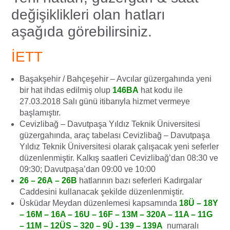
değişiklikleri olan hatları
aşağıda görebilirsiniz.
İETT
Başakşehir / Bahçeşehir – Avcılar güzergahında yeni
bir hat ihdas edilmiş olup
146BA
hat kodu ile
27.03.2018 Salı günü itibarıyla hizmet vermeye
başlamıştır.
Cevizlibağ – Davutpaşa Yıldız Teknik Üniversitesi
güzergahında, araç tabelası Cevizlibağ – Davutpaşa
Yıldız Teknik Üniversitesi olarak çalışacak yeni seferler
düzenlenmiştir. Kalkış saatleri Cevizlibağ’dan 08:30 ve
09:30; Davutpaşa’dan 09:00 ve 10:00
26 – 26A – 26B
hatlarının bazı seferleri Kadırgalar
Caddesini kullanacak şekilde düzenlenmiştir.
Üsküdar Meydan düzenlemesi kapsamında
18Ü – 18Y
– 16M – 16A – 16U – 16F – 13M – 320A – 11A – 11G
– 11M – 12ÜS – 320 – 9Ü​ -​​​ 139 – 139A
numaralı