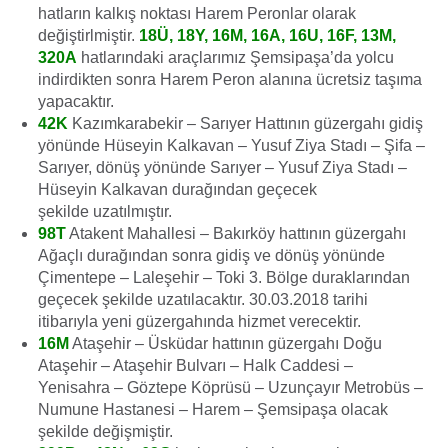
hatların kalkış noktası Harem Peronlar olarak
değiştirlmiştir.
18Ü, 18Y, 16M, 16A, 16U, 16F, 13M,
320A
hatlarındaki araçlarımız Şemsipaşa’da yolcu
indirdikten sonra Harem Peron alanına ücretsiz taşıma
yapacaktır.
42K
Kazımkarabekir – Sarıyer Hattının güzergahı gidiş
yönünde Hüseyin Kalkavan – Yusuf Ziya Stadı – Şifa –
Sarıyer, dönüş yönünde Sarıyer – Yusuf Ziya Stadı –
Hüseyin Kalkavan durağından geçecek
şekilde uzatılmıştır.
98T
Atakent Mahallesi – Bakırköy hattının güzergahı
Ağaçlı durağından sonra gidiş ve dönüş yönünde
Çimentepe – Laleşehir – Toki 3. Bölge duraklarından
geçecek şekilde uzatılacaktır. 30.03.2018 tarihi
itibarıyla yeni güzergahında hizmet verecektir.
16M
Ataşehir – Üsküdar hattının güzergahı Doğu
Ataşehir – Ataşehir Bulvarı – Halk Caddesi –
Yenisahra – Göztepe Köprüsü – Uzunçayır Metrobüs –
Numune Hastanesi – Harem – Şemsipaşa olacak
şekilde değişmiştir.