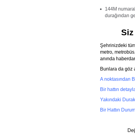
144M numaral
durağından geç
Siz
Şehrinizdeki tüm
metro, metrobüs,
anında haberdar 
Bunlara da göz a
A noktasından B n
Bir hattın detayla
Yakındaki Durakl
Bir Hattın Duru
Değ