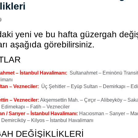
ikleri
9
daki yeni ve bu hafta güzergah değişi
arı aşağıda görebilirsiniz.
ATLAR
nahmet – İstanbul Havalimanı:
Sultanahmet – Eminönü Transit
limanı
tan – Vezneciler:
Üç Şehitler – Eyüp Sultan – Demirkapı – Edi
tin – Vezneciler:
Akşemsettin Mah. – Çırçır – Alibeyköy – Sak
 Edirnekapı – Fatih – Vezneciler
 / Sarıyer – İstanbul Havalimanı:
Hacıosman – Sarıyer – Ma
 Demirciköy – Kilyos – İstanbul Havalimanı
AH DEĞİŞİKLİKLERİ