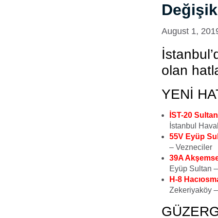
Değişikl
August 1, 201
İstanbul’
olan hatl
YENİ H
İST-20 Sulta
İstanbul Hava
55V Eyüp Sul
– Vezneciler
39A Akşemset
Eyüp Sultan –
H-8 Hacıosman
Zekeriyaköy –
GÜZERG