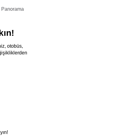
öl Panorama
kın!
iz, otobüs,
işikliklerden
yın!