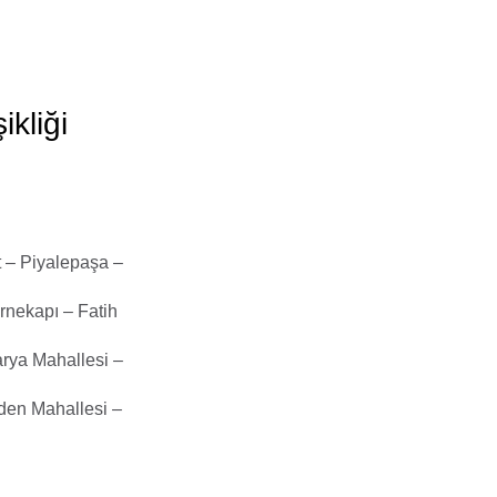
kliği
 – Piyalepaşa –
rnekapı – Fatih
arya Mahallesi –
den Mahallesi –