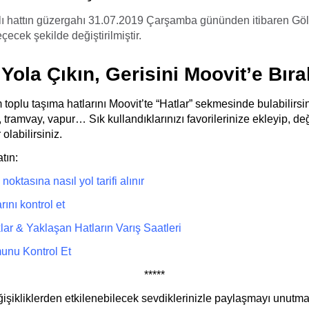
ı hattın güzergahı 31.07.2019 Çarşamba gününden itibaren G
ecek şekilde değiştirilmiştir.
 Yola Çıkın, Gerisini Moovit’e Bıra
 toplu taşıma hatlarını Moovit’te “Hatlar” sekmesinde bulabilirsin
 tramvay, vapur… Sık kullandıklarınızı favorilerinize ekleyip, değ
olabilirsiniz.
tın:
oktasına nasıl yol tarifi
alı
nır
rını kontrol et
ar & Yaklaşan Hatların Varış Saatleri
munu Kontrol Et
*****
işikliklerden etkilenebilecek sevdiklerinizle paylaşmayı unutma