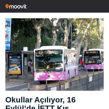
Okullar Açılıyor, 16
Eylül’de İETT Kış