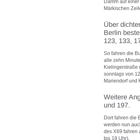
Damm auf einer 
Märkischen Zeile
Über dichte
Berlin best
123, 133, 1
So fahren die B
alle zehn Minute
Kielingerstraße
sonntags von 12
Mariendorf und K
Weitere Ang
und 197.
Dort fahren die 
werden nun auch
des X69 fahren 
bis 19 Uhr).