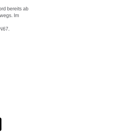
rd bereits ab
rwegs. Im
 N67.