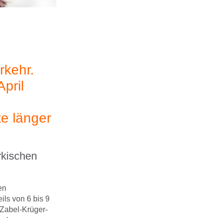
rkehr.
pril
te länger
rkischen
en
ils von 6 bis 9
 Zabel-Krüger-