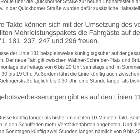
Route über die Quickborner Straße zur neuen Endhaltestelle a
. In der Quickborner Straße wurden dafür zusätzliche Haltestel
re Takte können sich mit der Umsetzung des 
ellten Mehrleistungspakets die Fahrgäste auf d
71, 181, 237, 247 und 296 freuen.
usse der Linie 181 beispielsweise künftig tagsüber auf der ges
n. Der neue Takt gilt zwischen Walther-Schreiber-Platz und Brit
 montags bis freitags von 6 bis 20 Uhr, samstags und im Somme
:30 bis 19 Uhr. Außerdem fährt die Linie künftig auch zwischen
ielingerstraße täglich bis 0:30 Uhr, eine Stunde länger als bish
ebotsverbesserungen gibt es auf den Linien 11
Busse künftig länger als bisher im dichten 10-Minuten-Takt. Be
 in den Schulferien mehr Verstärkerfahrten angeboten. Und d
an Sonntagen künftig zwei Stunden länger, nämlich von 9 bis 20