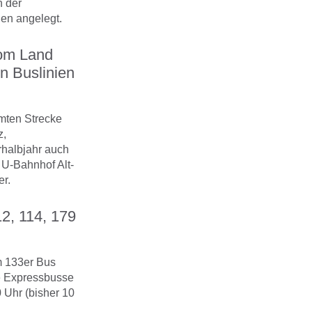
n der
len angelegt.
vom Land
en Buslinien
amten Strecke
z,
rhalbjahr auch
 U-Bahnhof Alt-
er.
2, 114, 179
im 133er Bus
ie Expressbusse
 Uhr (bisher 10