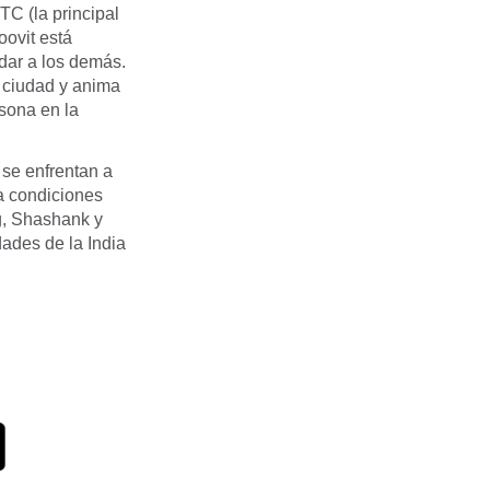
C (la principal
ovit está
udar a los demás.
a ciudad y anima
rsona en la
 se enfrentan a
a condiciones
g, Shashank y
dades de la India