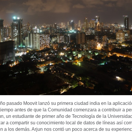
ño pasado Moovit lanzó su primera ciudad india en la aplicació
iempo antes de que la Comunidad comenzara a contribuir a per
un, un estudiante de primer año de Tecnología de la Universid
r a compartir su conocimiento local de datos de líneas así com
n a los demás. Arjun nos contó un poco acerca de su experienc