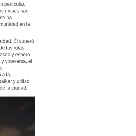
 particular,
mos meses han
 se ha
omunidad en la
iudad. Él superó
de las rutas
“Deseo y espero
 y viceversa, el
o.
 a la
kar y utilizó
de la ciudad.