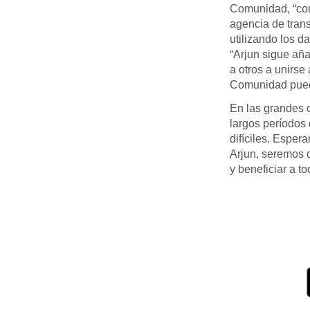
Comunidad, “con
agencia de tran
utilizando los d
“Arjun sigue aña
a otros a unirse
Comunidad pued
En las grandes c
largos períodos 
difíciles. Espe
Arjun, seremos c
y beneficiar a to