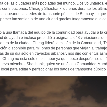
na de las ciudades más pobladas del mundo. Dos voluntarios, en
s contribuciones, Chirag y Shashank, quienes durante los últi
 mapeando las redes de transporte público de Bombay, lo que
l primer lanzamiento de una ciudad gracias íntegramente a la c
ó a una llamada del equipo de la comunidad para ayudar a la c
tud de ayuda e incluso procedió a asignar las 48 variaciones de 
 centro de la ciudad. Chirag lideró la misión de la Comunidad, 
ación disponible para millones de personas que viajan al trabajo
as de su día sólo en trayectos urbanos”, nos dijo con entusiasm
 Chirag no está solo en su labor ya que, poco después, se unió
evo miembro, Shashank, quien se unió a la Comunidad Mumbai
local para editar y perfeccionar los datos de transporte público 