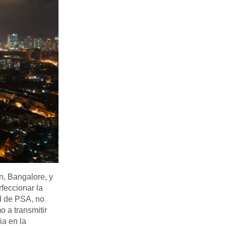
n, Bangalore, y
feccionar la
ad de PSA, no
o a transmitir
ia en la