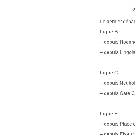
Le dernier dépar
Ligne B
– depuis Hoenh
– depuis Lingols
Ligne
C
– depuis Neuho
– depuis Gare C
Ligne
F
– depuis Place 
– depuis Elsau 