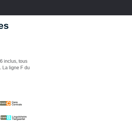
les
6 inclus, tous
. La ligne F du