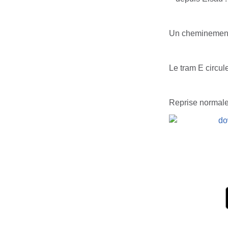
Un cheminement p
Le tram E circu
Reprise normale 