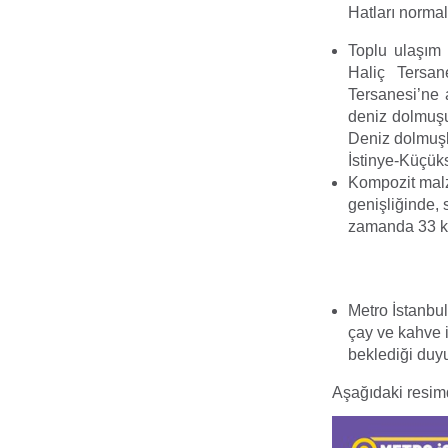
Hatları normal
Toplu ulaşım 
Haliç Tersan
Tersanesi’ne a
deniz dolmuşu
Deniz dolmuşla
İstinye-Küçük
Kompozit malz
genişliğinde, 
zamanda 33 kiş
Metro İstanbul
çay ve kahve i
beklediği duy
Aşağıdaki resimde 