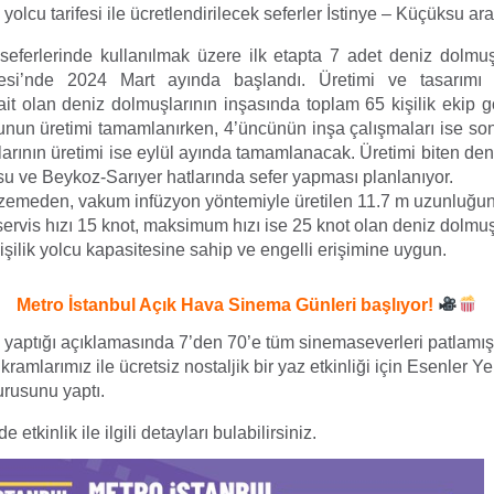
 yolcu tarifesi ile ücretlendirilecek seferler İstinye – Küçüksu ar
seferlerinde kullanılmak üzere ilk etapta 7 adet deniz dolmu
esi’nde 2024 Mart ayında başlandı. Üretimi ve tasarımı
it olan deniz dolmuşlarının inşasında toplam 65 kişilik ekip g
nun üretimi tamamlanırken, 4’üncünün inşa çalışmaları ise so
rının üretimi ise eylül ayında tamamlanacak. Üretimi biten den
su ve Beykoz-Sarıyer hatlarında sefer yapması planlanıyor.
emeden, vakum infüzyon yöntemiyle üretilen 11.7 m uzunluğun
servis hızı 15 knot, maksimum hızı ise 25 knot olan deniz dolmuş
ilik yolcu kapasitesine sahip ve engelli erişimine uygun.
Metro İstanbul Açık Hava Sinema Günleri başlıyor!
 yaptığı açıklamasında 7’den 70’e tüm sinemaseverleri patlamış 
kramlarımız ile ücretsiz nostaljik bir yaz etkinliği için Esenler Y
urusunu yaptı.
etkinlik ile ilgili detayları bulabilirsiniz.