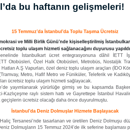
l’da bu haftanın gelişmeleri!
15 Temmuz’da İstanbul’da Toplu Taşıma Ücretsiz
rasi ve Milli Birlik Günü’nde kişiselleştirilmiş İstanbulkar
retsiz toplu ulaşım hizmeti sağlanacağını duyurusu yapıldı
 genelinde İstanbulkart ücret entegrasyonuna dâhil İETT İş
TT Otobüsleri, Özel Halk Otobüsleri, Metrobüs, Nostaljik T
r Hatları A.Ş Vapurları, özel deniz toplu ulaşım araçları (İDO Kör
 (Tramvay, Metro, Hafif Metro ve Füniküler, Teleferik ve Kadık
arı ücretsiz toplu ulaşım hizmeti sağlayacak.
’de yayımlanarak yürürlüğe girmiş ve bu kapsamda Başken
i-Kazlıçeşme raylı sistem hattı ve Gayrettepe İstanbul Haval
a geçişlerin ücretsiz olacağı daha önce duyurulmuştu.
İstanbul’da Deniz Dolmuşlar Hizmete Başlayacak
, Haliç Tersanesi’nde tasarlanan ve üretilen Deniz Dolmuşu dü
 Deniz Dolmuşların 15 Temmuz 2024’de ilk seferine başlaması pl