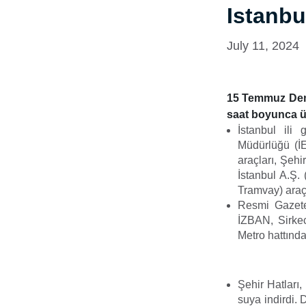
Istanbu
July 11, 2024
15 Temmuz Demok
saat boyunca üc
İstanbul ili
Müdürlüğü (İE
araçları, Şehi
İstanbul A.Ş.
Tramvay) araçl
Resmi Gazete
İZBAN, Sirkec
Metro hattınd
Şehir Hatları
suya indirdi.