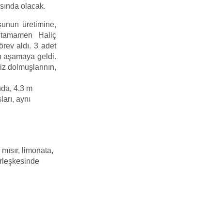
asında olacak.
şunun üretimine,
 tamamen Haliç
örev aldı. 3 adet
n aşamaya geldi.
iz dolmuşlarının,
da, 4.3 m
ları, aynı
mısır, limonata,
erleşkesinde