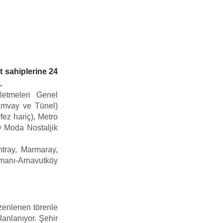
t sahiplerine 24
.
letmeleri Genel
ramvay ve Tünel)
fez hariç), Metro
öy Moda Nostaljik
tray, Marmaray,
imanı-Arnavutköy
zenlenen törenle
anlanıyor. Şehir