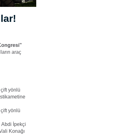
lar!
Kongresi”
ların araç
ift yönlü
istikametine
çift yönlü
 Abdi İpekçi
 Vali Konağı