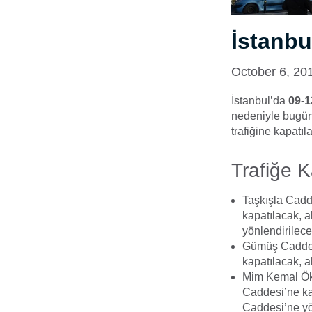
İstanbu
October 6, 20
İstanbul’da
09-1
nedeniyle bugün
trafiğine kapatıla
Trafiğe Ka
Taşkışla Cadd
kapatılacak, 
yönlendirilece
Gümüş Caddesi
kapatılacak, a
Mim Kemal Öke
Caddesi’ne kad
Caddesi’ne yö