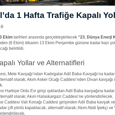
l’da 1 Hafta Trafiğe Kapalı Yol
16
3 Ekim
tarihleri arasında gerçekleştirilecek
“23. Dünya Enerji 
den (6 Ekim) itibaren 13 Ekim Perşembe gününe kadar bazı yol
cağı belirtildi.
palı Yollar ve Alternatifleri
esi, Mete Kavşağı’ndan Kadırgalar Adil Baba Kavşağı’na kadar ç
alternatif olarak; Akım Asker Ocağı Caddesi’nden Divan kavşağı 
k.
 Harbiye Ordu Evi girişi ışıklardan Adil Baba kavşağına kadar 
lternatif olarak; Akım Halaskargazi Caddesi’ne yönlendirilecek.
 Caddesi Vali Konağı Caddesi girişinden Adil Baba kavşak ve
ar çift yönlü kapatılacak, alternatif olarak; Akım Abdi İpekçi ve
nlendirilecek.