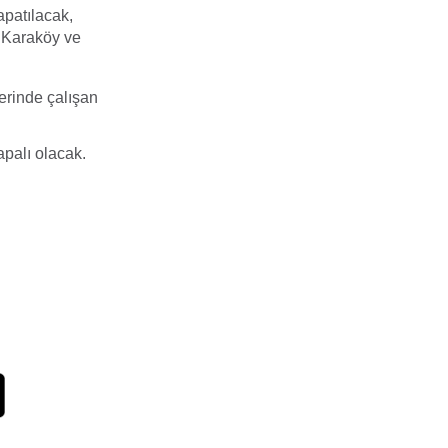
patılacak,
n Karaköy ve
erinde çalışan
apalı olacak.