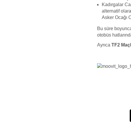
Kadırgalar Ca
alternatif ol
Asker Ocağı C
Bu süre boyunc
otobüs hatlarınd
Ayrıca
TF2 Maçk