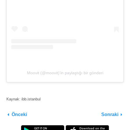
Moovit (@moovit)’in paylaştığı bir gönderi
Kaynak: ibb.istanbul
Önceki
Sonraki