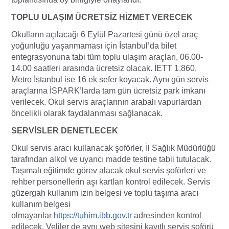
TOPLU ULAŞIM ÜCRETSİZ HİZMET VERECEK
Okulların açılacağı 6 Eylül Pazartesi günü özel araç
yoğunluğu yaşanmaması için İstanbul’da bilet
entegrasyonuna tabi tüm toplu ulaşım araçları, 06.00-
14.00 saatleri arasında ücretsiz olacak. İETT 1.860,
Metro İstanbul ise 16 ek sefer koyacak. Aynı gün servis
araçlarına İSPARK’larda tam gün ücretsiz park imkanı
verilecek. Okul servis araçlarının arabalı vapurlardan
öncelikli olarak faydalanması sağlanacak.
SERVİSLER DENETLECEK
Okul servis aracı kullanacak şoförler, İl Sağlık Müdürlüğü
tarafından alkol ve uyarıcı madde testine tabii tutulacak.
Taşımalı eğitimde görev alacak okul servis şoförleri ve
rehber personellerin aşı kartları kontrol edilecek. Servis
güzergah kullanım izin belgesi ve toplu taşıma aracı
kullanım belgesi
olmayanlar
https://tuhim.ibb.gov.tr
adresinden kontrol
edilecek. Veliler de aynı web sitesini kayıtlı servis şoförü