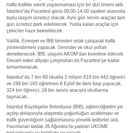
hafta trafikte sıkıntı yaşanmaması için bir dizi önlem aldı.
İstanbul’da Pazartesi günü 06.00-14.00 saatleri arasında
toplu ulaşım ücretsiz olacak. Aynı gün servis araçları tam
gün ücretsiz park edebilecek. Yolda kalan araçlar için
çekiciler hazır bekletilecek.
Valilik, Emniyet ve İBB birimleri ortak çalışarak trafik
yönlendirmesi yapacak. Servisler ve okul yolları
denetlenecek. İBB, ulaşımı AKOM’dan koordine edecek.
Devam eden altyapı çalışmaları da Pazartesi’ye kadar
tamamlanacak.
İstanbul’da 7 bin 60 okulda 2 milyon 819 bin 443 öğrenci
ve 198 bin 165 öğretmen 6 Eylül’de ders başı yapacak.
324 bin öğrenci, 18 bin servis aracıyla okullarına
taşınacak.
İstanbul Büyükşehir Belediyesi (İBB), eğitim-öğretim yılı
açılışı dolayısıyla ulaşımda yoğunluğun azaltılması ve
trafik güvenliğinin sağlanmasına yönelik tedbirler aldı.
Hazırlanan taslak 26 Ağustos’ta yapılan UKOME
toplantısında oy birliğiyle onaylandı.