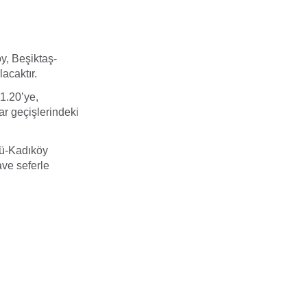
y, Beşiktaş-
acaktır.
1.20’ye,
r geçişlerindeki
nü-Kadıköy
ave seferle