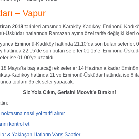
ları – Vapur
ziran 2018
tarihleri arasında Karaköy-Kadıköy, Eminönü-Kadıkö
-Üsküdar hatlarında Ramazan ayına özel tarife değişiklikleri ol
unca Eminönü-Kadıköy hattında 21.10’da son bulan seferler, 0
y hattında 22.15’de son bulan seferler 01.15’e, Eminönü-Üsküda
fer ise 01.00’ye uzatıldı.
, 18 Mayıs’ta başlatacağı ek seferler 14 Haziran’a kadar Eminö
iktaş-Kadıköy hattında 11 ve Eminönü-Üsküdar hattında ise 8 il
unca toplam 35 ek sefer yapacak.
Siz Yola Çıkın, Gerisini Moovit’e Bırakın!
tın:
oktasına nasıl yol tarifi
alı
nır
rını kontrol et
ar & Yaklaşan Hatların Varış Saatleri