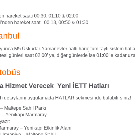
n hareket saati 00:30, 01:10 & 02:00
i’nden hareket saati 00:18, 00:50 & 01:30
anbul
unca M5 Üsküdar-Yamanevler hattı hariç tüm raylı sistem hatlar
i günleri saat 02:00’ ye, diğer günlerde ise 01:00’ e kadar uzatı
tobüs
 Hizmet Verecek Yeni İETT Hatları
h detaylarını uygulamada HATLAR sekmesinde bulabilirsiniz!
– Maltepe Sahil Parkı
ğ – Yenikapı Marmaray
yazıt
armaray – Yenikapı Etkinlik Alanı
 Ümraniye – Maltepe Sahil