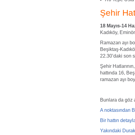
Şehir Hat
18 Mayıs-14 Ha
Kadıköy, Eminönü
Ramazan ayı boy
Beşiktaş-Kadıkö
22.30’daki son se
Şehir Hatlarının
hattında 16, Beş
ramazan ayı boy
Bunlara da göz a
A noktasından B n
Bir hattın detayla
Yakındaki Durakl