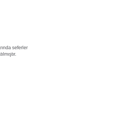
ında seferler
lmıştır.