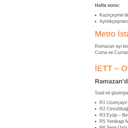
Hafta sonu:
Kazlıçeşme’de
Ayrılıkçeşmes
Metro İst
Ramazan ayı boy
Cuma ve Cumartes
İETT – O
Ramazan’da
Saat ve güzerga
R1 Uzunçayır 
R2 Cevizliba
R3 Eyüp – Be
R5 Yenikapı M
R6 Tepe Üstü