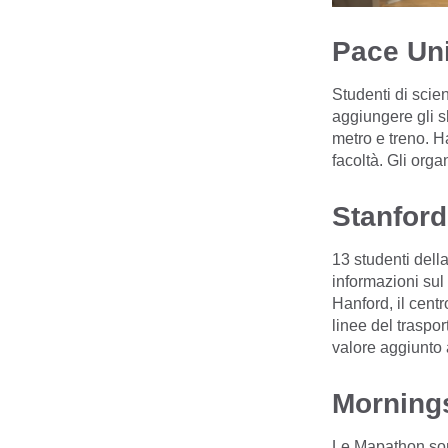
Pace Un
Studenti di sci
aggiungere gli sh
metro e treno. H
facoltà. Gli org
Stanford
13 studenti dell
informazioni sul 
Hanford, il cent
linee del traspo
valore aggiunto al
Mornings
Le Mapathon sono