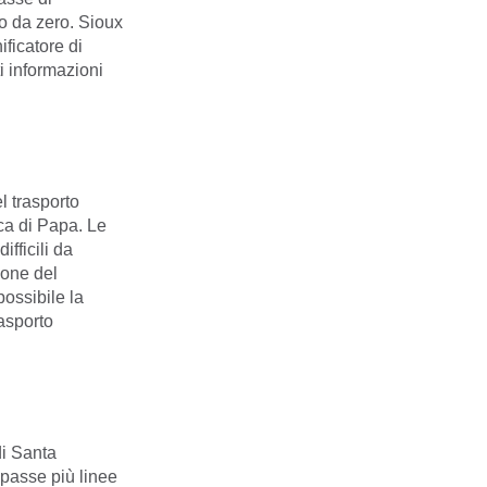
do da zero. Sioux
ificatore di
i informazioni
l trasporto
ca di Papa. Le
fficili da
ione del
possibile la
rasporto
di Santa
passe più linee