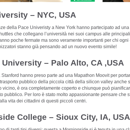
iversity – NYC, USA
enze della Pace Univeristy a New York hanno partecipato ad un
uttles che collegano l’università nei suoi campus alle principali
anno poche fermate ma sono veramente importanti per chi ogni g
anizzatori stanno già pensando ad un nuovo evento simile!
 University – Palo Alto, CA ,USA
a Stanford hanno preso parte ad una Mapathon Moovit per portar
trasporto pubblico della piccola città della silicon valley anche 
ro vicino, è ora completamente coperto e chiunque può pianificar
rto pubblico. Per loro è stato molto appassionante pensare che 
la vita dei cittadini di questi piccoli centri.
ide College – Sioux City, IA, USA
 di tanti tipi diversi: questa a Morningside si è tenuta in una cl