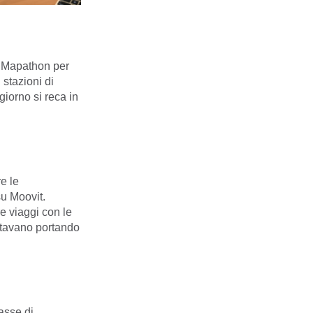
a Mapathon per
 stazioni di
iorno si reca in
e le
su Moovit.
e viaggi con le
stavano portando
asse di