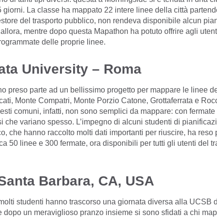
 giorni. La classe ha mappato 22 intere linee della città parten
gestore del trasporto pubblico, non rendeva disponibile alcun pian
 allora, mentre dopo questa Mapathon ha potuto offrire agli utent
rogrammate delle proprie linee.
ata University – Roma
 preso parte ad un bellissimo progetto per mappare le linee de
cati, Monte Compatri, Monte Porzio Catone, Grottaferrata e Roc
uesti comuni, infatti, non sono semplici da mappare: con fermate di
si che variano spesso. L’impegno di alcuni studenti di pianificaz
o, che hanno raccolto molti dati importanti per riuscire, ha reso 
a 50 linee e 300 fermate, ora disponibili per tutti gli utenti del t
Santa Barbara, CA, USA
olti studenti hanno trascorso una giornata diversa alla UCSB 
 dopo un meraviglioso pranzo insieme si sono sfidati a chi map