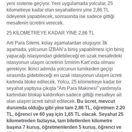
yeni sisteme geçiyor. Yeni uygulamada yolcular, 25
kilometreye kadar olan seyahatlerini yine 2,86 TL
ödeyerek yapabilecek, sonrasında ise sadece gittiği
mesafenin ücretini verecek.
25 KİLOMETREYE KADAR YİNE 2,86 TL
Artı Para Sitemi, kolay aşamalardan oluşuyor. İlk
aşamada, yolcunun İZBAN’a biniş yapabilmesi için biniş
yapacağı istasyondan gidebileceği en uzak mesafedeki
istasyonun ulaşım ücretinin İzmirim Kart’ında olması
gerekiyor. İkinci adımda yolcunun turnikeden geçişi
sırasında gidebileceği en uzak istasyonun ulaşım ücreti
kartında bloke edilecek. Yolcu, 25 kilometreye kadar bir
seyahat yaptıysa çıkışta “Artı Para Makinesi” yardımıyla
kartındaki blokajı kaldırırken sadece gittiği mesafeye ait
olan ulaşım ücreti tahsil edilecek.
Bu ücret, mevcut
durumda olduğu gibi yine tam 2,86 TL, öğretmen 2.20
TL, öğrenci ve 60 yaş için 1,65 TL olacak. Seyahat 25
kilometreden fazlaysa, tam biletlerden kilometre
başına 7 kuruş, öğretmenlerden 5 kuruş, öğrenci ve