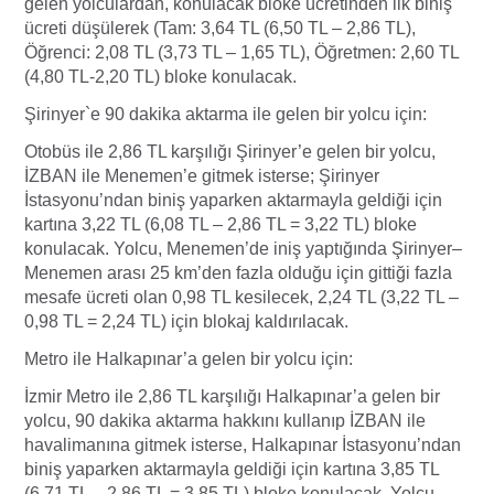
gelen yolculardan, konulacak bloke ücretinden ilk biniş
ücreti düşülerek (Tam: 3,64 TL (6,50 TL – 2,86 TL),
Öğrenci: 2,08 TL (3,73 TL – 1,65 TL), Öğretmen: 2,60 TL
(4,80 TL-2,20 TL) bloke konulacak.
Şirinyer`e 90 dakika aktarma ile gelen bir yolcu için:
Otobüs ile 2,86 TL karşılığı Şirinyer’e gelen bir yolcu,
İZBAN ile Menemen’e gitmek isterse; Şirinyer
İstasyonu’ndan biniş yaparken aktarmayla geldiği için
kartına 3,22 TL (6,08 TL – 2,86 TL = 3,22 TL) bloke
konulacak. Yolcu, Menemen’de iniş yaptığında Şirinyer–
Menemen arası 25 km’den fazla olduğu için gittiği fazla
mesafe ücreti olan 0,98 TL kesilecek, 2,24 TL (3,22 TL –
0,98 TL = 2,24 TL) için blokaj kaldırılacak.
Metro ile Halkapınar’a gelen bir yolcu için:
İzmir Metro ile 2,86 TL karşılığı Halkapınar’a gelen bir
yolcu, 90 dakika aktarma hakkını kullanıp İZBAN ile
havalimanına gitmek isterse, Halkapınar İstasyonu’ndan
biniş yaparken aktarmayla geldiği için kartına 3,85 TL
(6,71 TL – 2,86 TL = 3,85 TL) bloke konulacak. Yolcu,