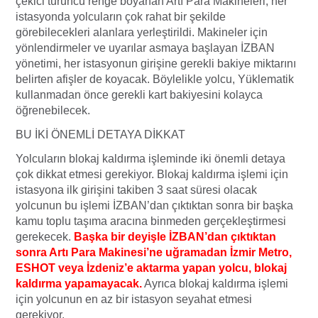
çekici turuncu renge boyanan Artı Para Makineleri, her
istasyonda yolcuların çok rahat bir şekilde
görebilecekleri alanlara yerleştirildi. Makineler için
yönlendirmeler ve uyarılar asmaya başlayan İZBAN
yönetimi, her istasyonun girişine gerekli bakiye miktarını
belirten afişler de koyacak. Böylelikle yolcu, Yüklematik
kullanmadan önce gerekli kart bakiyesini kolayca
öğrenebilecek.
BU İKİ ÖNEMLİ DETAYA DİKKAT
Yolcuların blokaj kaldırma işleminde iki önemli detaya
çok dikkat etmesi gerekiyor. Blokaj kaldırma işlemi için
istasyona ilk girişini takiben 3 saat süresi olacak
yolcunun bu işlemi İZBAN’dan çıktıktan sonra bir başka
kamu toplu taşıma aracına binmeden gerçekleştirmesi
gerekecek.
Başka bir deyişle İZBAN’dan çıktıktan
sonra Artı Para Makinesi’ne uğramadan İzmir Metro,
ESHOT veya İzdeniz’e aktarma yapan yolcu, blokaj
kaldırma yapamayacak.
Ayrıca blokaj kaldırma işlemi
için yolcunun en az bir istasyon seyahat etmesi
gerekiyor.