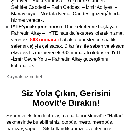
Şirinyer – Buca Köprüsü – Yeşildere Caddesi –
Şehitler Caddesi – Fatih Caddesi – İzmir Adliyesi –
Manavkuyu – Mustafa Kemal Caddesi güzergâhında
hizmet verecek.
İYTE’ye ekspres servis-
Dün seferlerine başlayan
Fahrettin Altay – İYTE hattı da ‘ekspres’ olarak hizmet
verecek.
883 numaralı
hattaki otobüsler bir saatlik
sefer sıklığıyla çalışacak. D tarifesi ile sabah ve akşam
ekspres hizmet verecek 883 numaralı otobüsler, İYTE
-İzmir Çevre Yolu – Fahrettin Altay güzergâhını
kullanacak.
Kaynak: izmir.bel.tr
Siz Yola Çıkın, Gerisini
Moovit’e Bırakın!
Şehrinizdeki tüm toplu taşıma hatlarını Moovit’te “Hatlar”
sekmesinde bulabilirsiniz, otobüs, metro, metrobüs,
tramvay, vapur… Sık kullandıklarınızı favorilerinize