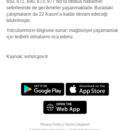
650, 671, 690, 873, 977 No’lu otobüs hatlarının
seferlerinde de gecikmeler yaşanmaktadır. Buradaki
çalışmaların da 22 Kasım’a kadar devam edeceği
bildirilmiştir.
Yolcularımızın bilgisine sunar; mağduriyet yaşamamak
için tedbirli olmalarını rica ederiz.
Kaynak: eshot.gov.tr
Privacy Policy
|
Terms
|
Support