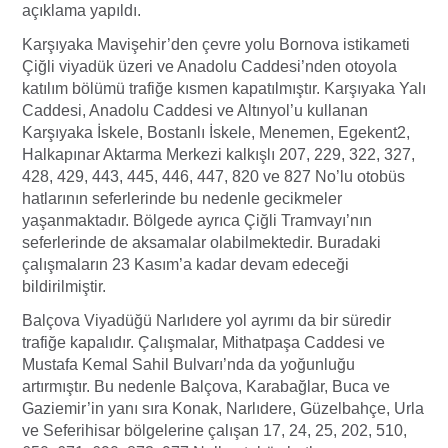
açıklama yapıldı.
Karşıyaka Mavişehir’den çevre yolu Bornova istikameti
Çiğli viyadük üzeri ve Anadolu Caddesi’nden otoyola
katılım bölümü trafiğe kısmen kapatılmıştır. Karşıyaka Yalı
Caddesi, Anadolu Caddesi ve Altınyol’u kullanan
Karşıyaka İskele, Bostanlı İskele, Menemen, Egekent2,
Halkapınar Aktarma Merkezi kalkışlı 207, 229, 322, 327,
428, 429, 443, 445, 446, 447, 820 ve 827 No’lu otobüs
hatlarının seferlerinde bu nedenle gecikmeler
yaşanmaktadır. Bölgede ayrıca Çiğli Tramvayı’nın
seferlerinde de aksamalar olabilmektedir. Buradaki
çalışmaların 23 Kasım’a kadar devam edeceği
bildirilmiştir.
Balçova Viyadüğü Narlıdere yol ayrımı da bir süredir
trafiğe kapalıdır. Çalışmalar, Mithatpaşa Caddesi ve
Mustafa Kemal Sahil Bulvarı’nda da yoğunluğu
artırmıştır. Bu nedenle Balçova, Karabağlar, Buca ve
Gaziemir’in yanı sıra Konak, Narlıdere, Güzelbahçe, Urla
ve Seferihisar bölgelerine çalışan 17, 24, 25, 202, 510,