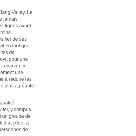
lang Valley. Le
ne jamais
es lignes avant
emins
s fier de ses
it en tant que
ites de
ovit pour une
en commun. «
alement une
é à réduire les
le plus agréable
qualité.
iter, y compris
t un groupe de
fi d’accéder à
s personnes de