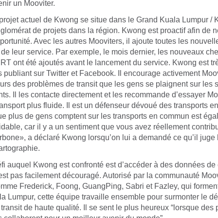
nir un Mooviter.
 projet actuel de Kwong se situe dans le Grand Kuala Lumpur / K
nglomérat de projets dans la région. Kwong est proactif afin de 
rtunité. Avec les autres Mooviters, il ajoute toutes les nouvell
 de leur service. Par exemple, le mois dernier, les nouveaux ch
RT ont été ajoutés avant le lancement du service. Kwong est trè
es publiant sur Twitter et Facebook. Il encourage activement Moov
eurs des problèmes de transit que les gens se plaignent sur les s
nts. Il les contacte directement et les recommande d’essayer Mo
ansport plus fluide. Il est un défenseur dévoué des transports 
que plus de gens comptent sur les transports en commun est ég
dable, car il y a un sentiment que vous avez réellement contribu
rbone», a déclaré Kwong lorsqu’on lui a demandé ce qu’il juge 
artographie.
fi auquel Kwong est confronté est d’accéder à des données de 
est pas facilement découragé. Autorisé par la communauté Moov
me Frederick, Foong, GuangPing, Sabri et Fazley, qui formen
a Lumpur, cette équipe travaille ensemble pour surmonter le dé
ransit de haute qualité. Il se sent le plus heureux “lorsque de