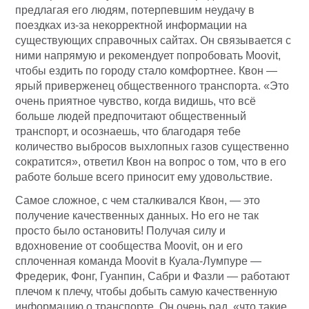
предлагая его людям, потерпевшим неудачу в
поездках из-за некорректной информации на
существующих справочных сайтах. Он связывается с
ними напрямую и рекомендует попробовать Moovit,
чтобы ездить по городу стало комфортнее. Квон —
ярый приверженец общественного транспорта. «Это
очень приятное чувство, когда видишь, что всё
больше людей предпочитают общественный
транспорт, и осознаешь, что благодаря тебе
количество выбросов выхлопных газов существенно
сократится», ответил Квон на вопрос о том, что в его
работе больше всего приносит ему удовольствие.
Самое сложное, с чем сталкивался Квон, — это
получение качественных данных. Но его не так
просто было остановить! Получая силу и
вдохновение от сообщества Moovit, он и его
сплоченная команда Moovit в Куала-Лумпуре —
Фредерик, Фонг, Гуанпин, Сабри и Фазли — работают
плечом к плечу, чтобы добыть самую качественную
информацию о транспорте. Он очень рад, «что такие