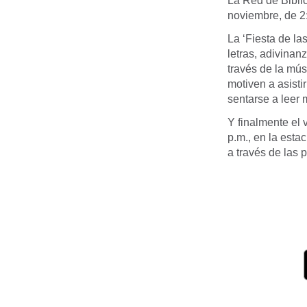
La Red de Bibli
noviembre, de 2:
La ‘Fiesta de la
letras, adivinan
través de la mús
motiven a asisti
sentarse a leer 
Y finalmente el 
p.m., en la esta
a través de las 