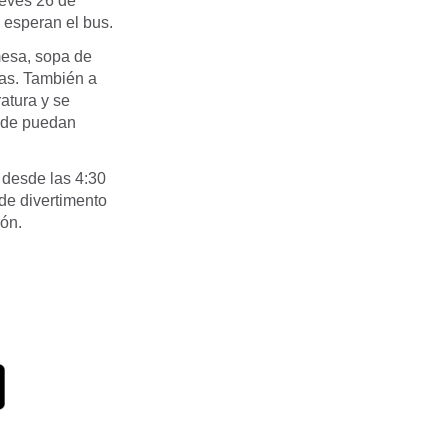
ueves 26 de
s esperan el bus.
mesa, sopa de
cas. También a
atura y se
onde puedan
 desde las 4:30
 de divertimento
ión.