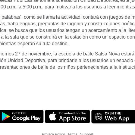
otecas Públicas se tomará la estación Unidad Deportiva, este j
00 p.m., a 5:00 p.m., para motivar a los usuarios a leer mientra
s palabras’, como se llama la actividad, contará con juegos de 
zas, trabalenguas, preguntas de ingenio y construcciones poéti
ica, se busca que los usuarios tengan un acercamiento a la liter
r a la sala que se construirá en la estación como un espacio d
mientras esperan su ruta destino.
viernes 27 de noviembre, la escuela de baile Salsa Nova estará
ción Unidad Deportiva, para brindarle a los usuarios un espacio
presentaciones de baile de los niños pertenecientes a la instituc
Privacy Policy
|
Terms
|
Support