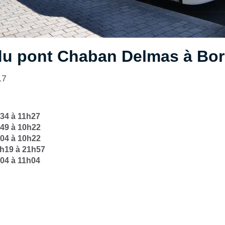
du pont Chaban Delmas à Bo
17
h34 à 11h27
h49 à 10h22
h04 à 10h22
0h19 à 21h57
h04 à 11h04