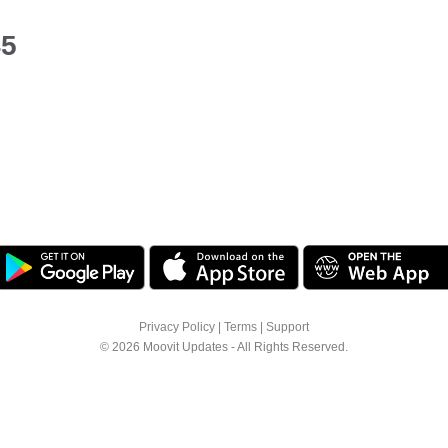
45
Privacy Policy
|
Terms
|
Support
© 2026 Moovit Updates - All Rights Reserved.