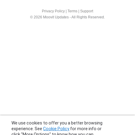
Privacy Policy
|
Terms
|
Support
© 2026 Moovit Updates - All Rights Reserved.
We use cookies to offer you a better browsing
experience. See
Cookie Policy
for more info or
click "More Options" to know how you can
change your settings.