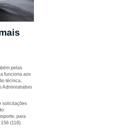
 mais
ambém pelas
ha funciona aos
ão técnica,
 Administrativo
 solicitações
do
sporte, para
 156 (118).