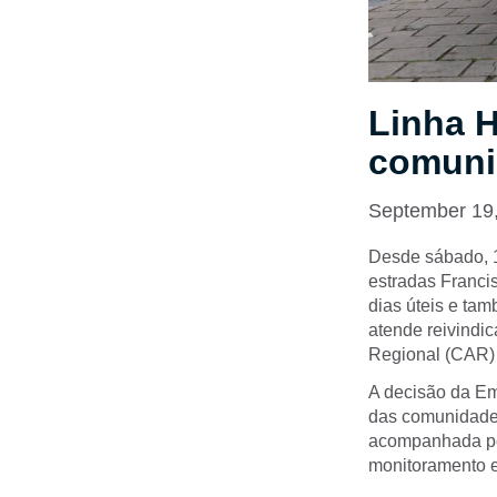
Linha H
comuni
September 19
Desde sábado, 1
estradas Francis
dias úteis e ta
atende reivindi
Regional (CAR) l
A decisão da Em
das comunidades
acompanhada pel
monitoramento e 