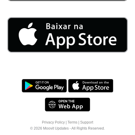
Privacy Policy
|
Terms
|
Support
© 2026 Moovit Updates - All Rights Reserved.