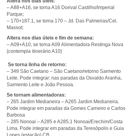
Altera nos dias úteis:
– A88+A16, se torna A16 Dorival Castilho/Imperial
Parque;
– 170+187.1, se torna 170 – Jd. Das Palmeiras/Cel.
Massot;
Altera nos dias úteis e fim de semana:
– A09+A10, se torna A09 Alimentadora Restinga Nova
(contempla itinerário A10)
Se torna linha de retorno:
– 349 São Caetano – São Caetano/retorno Sarmento
Leite. Pode integrar: nas paradas da Osvaldo Aranha,
Sarmento Leite e João Pessoa.
Se tornam alimentadoras:
– 265 Jardim Medianeira – A265 Jardim Medianeira.
Pode integrar em paradas da Gomes Carneiro e Carlos
Barbosa
– 285 Nonoai – A285 e A285.1 Nonoai/Erechim/Costa
Lima. Pode integrar em paradas da Teresópolis e Guia
Lopes (estação) CB.