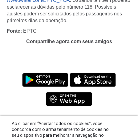
www.twitter.com/EPTC_POA
. Usuários também poderão
esclarecer as dúvidas pelo número 118. Possíveis
ajustes podem ser solicitados pelos passageiros nos
primeiros dias da operação.
Fonte:
EPTC
Compartilhe agora com seus amigos
Ao clicar em “Aceitar todos os cookies”, você
concorda com o armazenamento de cookies no
Privacy Policy
|
Terms
|
Support
seu dispositivo para melhorar a navegação no
© 2026 Moovit Updates - All Rights Reserved.
site, analisar o uso do site e ajudar em nossos
esforços de marketing.