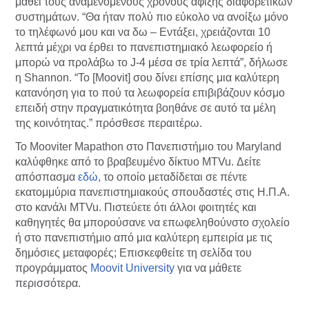
μάθει τους αναμενόμενους χρόνους άφιξης διαφορετικών
συστημάτων. “Θα ήταν πολύ πιο εύκολο να ανοίξω μόνο
το τηλέφωνό μου και να δω – Εντάξει, χρειάζονται 10
λεπτά μέχρι να έρθει το πανεπιστημιακό λεωφορείο ή
μπορώ να προλάβω το J-4 μέσα σε τρία λεπτά”, δήλωσε
η Shannon. “Το [Moovit] σου δίνει επίσης μια καλύτερη
κατανόηση για το πού τα λεωφορεία επιβιβάζουν κόσμο
επειδή στην πραγματικότητα βοηθάνε σε αυτό τα μέλη
της κοινότητας.” πρόσθεσε περαιτέρω.
Το Mooviter Mapathon στο Πανεπιστήμιο του Maryland
καλύφθηκε από το βραβευμένο δίκτυο MTVu. Δείτε
απόσπασμα
εδώ
, το οποίο μεταδίδεται σε πέντε
εκατομμύρια πανεπιστημιακούς σπουδαστές στις Η.Π.Α.
στο κανάλι MTVu. Πιστεύετε ότι άλλοι φοιτητές και
καθηγητές θα μπορούσανε να επωφεληθούνστο σχολείο
ή στο πανεπιστήμιο από μια καλύτερη εμπειρία με τις
δημόσιες μεταφορές; Επισκεφθείτε τη σελίδα του
προγράμματος
Moovit University
για να μάθετε
περισσότερα.