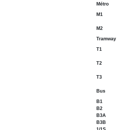
Métro
M1
M2
Tramway
T1
T2
T3
Bus
B1
B2
B3A
B3B
1/1S