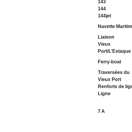
143
144
144jet
Navette Mariti
Liaison
Vieux
Port/L’Estaque
Ferry-boat
Traversées du
Vieux Port
Renforts de lig
Ligne
7 A