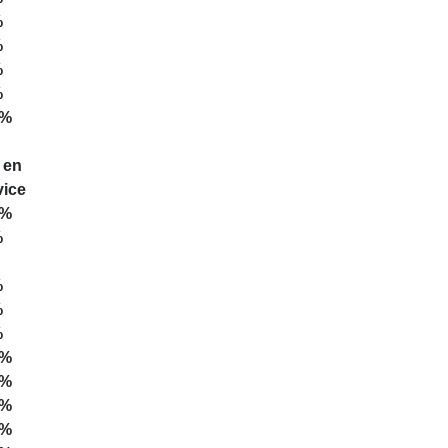
%
%
%
%
0%
 en
vice
0%
%
%
%
%
0%
0%
0%
0%