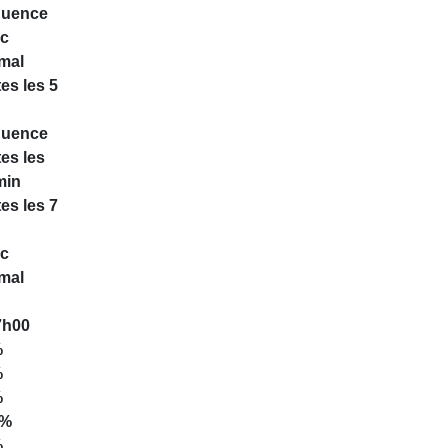
quence
ic
mal
es les 5
quence
tes les
min
es les 7
ic
mal
7h00
%
%
%
0%
%