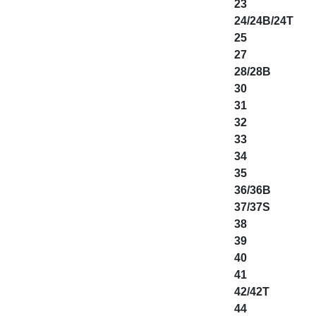
23
24/24B/24T
25
27
28/28B
30
31
32
33
34
35
36/36B
37/37S
38
39
40
41
42/42T
44