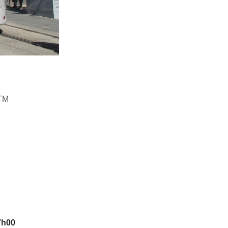
RTM
7h00