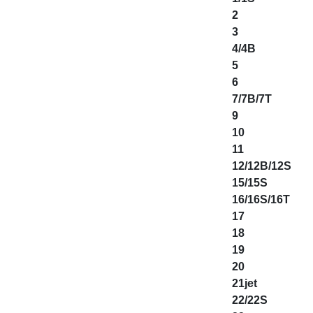
2
3
4/4B
5
6
7/7B/7T
9
10
11
12/12B/12S
15/15S
16/16S/16T
17
18
19
20
21jet
22/22S