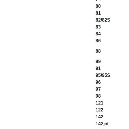
80
81
82/82S
83
84
86
88
89
91
95/95S
96
97
98
121
122
142
142jet