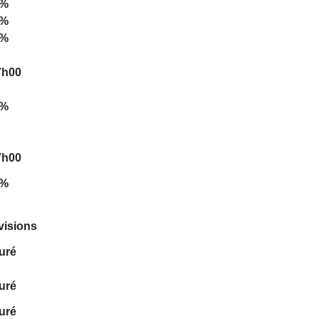
0%
0%
0%
7h00
0%
7h00
0%
visions
uré
uré
uré