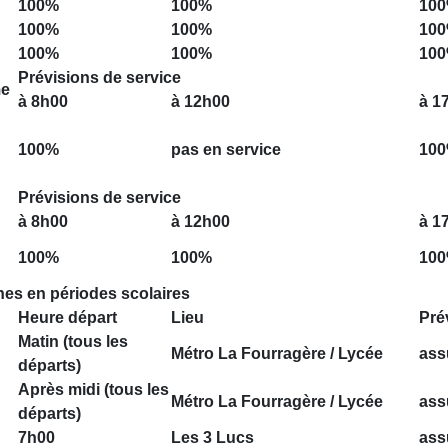
100%
100%
10
100%
100%
10
100%
100%
10
Prévisions de service
me
à 8h00
à 12h00
à 1
100%
pas en service
10
Prévisions de service
à 8h00
à 12h00
à 1
100%
100%
10
nes en périodes scolaires
Heure départ
Lieu
Pré
Matin (tous les
Métro La Fourragère / Lycée
ass
départs)
Après midi (tous les
Métro La Fourragère / Lycée
ass
départs)
7h00
Les 3 Lucs
ass