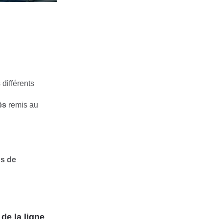
différents
ès
remis au
gs de
de la ligne