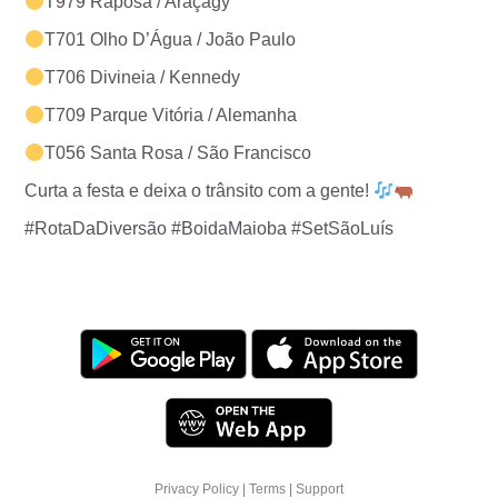
T979 Raposa / Araçagy
T701 Olho D’Água / João Paulo
T706 Divineia / Kennedy
T709 Parque Vitória / Alemanha
T056 Santa Rosa / São Francisco
Curta a festa e deixa o trânsito com a gente!
#RotaDaDiversão #BoidaMaioba #SetSãoLuís
Privacy Policy
|
Terms
|
Support