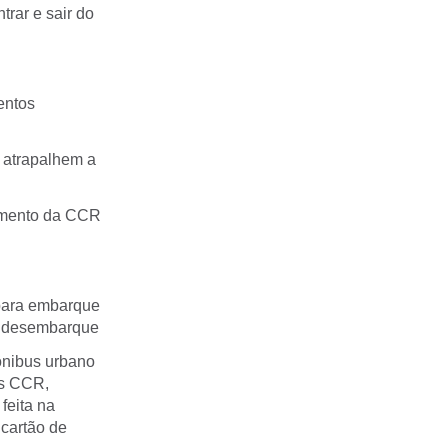
rar e sair do
entos
e atrapalhem a
dimento da CCR
para embarque
a desembarque
ônibus urbano
es CCR,
feita na
 cartão de