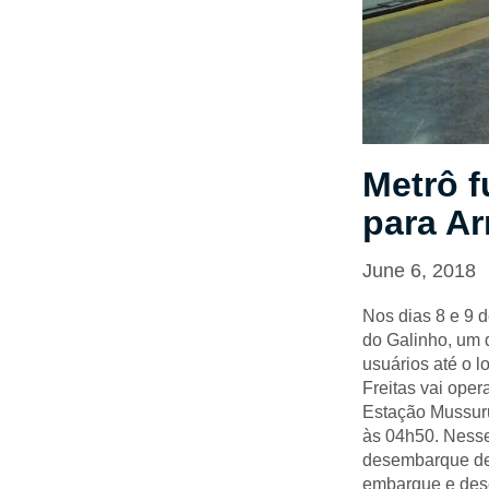
Metrô 
para Ar
June 6, 2018
Nos dias 8 e 9 d
do Galinho, um 
usuários até o l
Freitas vai ope
Estação Mussuru
às 04h50. Nesse
desembarque de 
embarque e des