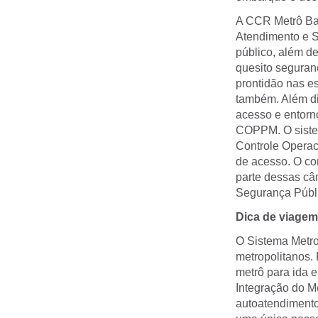
A CCR Metrô Bah
Atendimento e S
público, além d
quesito seguran
prontidão nas e
também. Além di
acesso e entorn
COPPM. O sistem
Controle Operac
de acesso. O co
parte dessas câ
Segurança Públ
Dica de viagem
O Sistema Metro
metropolitanos. P
metrô para ida e
Integração do M
autoatendimento 