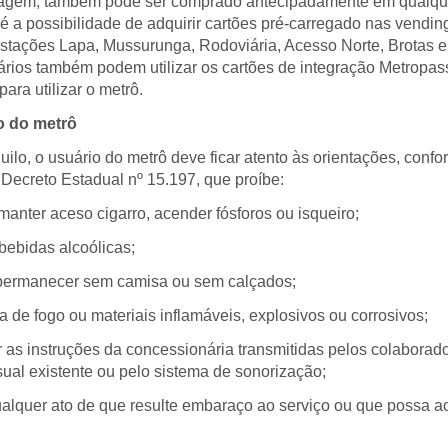
agem, também pode ser comprado antecipadamente em qualquer
 é a possibilidade de adquirir cartões pré-carregado nas vendi
estações Lapa, Mussurunga, Rodoviária, Acesso Norte, Brotas
ários também podem utilizar os cartões de integração Metropas
ra utilizar o metrô.
o do metrô
quilo, o usuário do metrô deve ficar atento às orientações, conf
 Decreto Estadual nº 15.197, que proíbe:
er aceso cigarro, acender fósforos ou isqueiro;
bidas alcoólicas;
rmanecer sem camisa ou sem calçados;
e fogo ou materiais inflamáveis, explosivos ou corrosivos;
s instruções da concessionária transmitidas pelos colaborado
ual existente ou pelo sistema de sonorização;
quer ato de que resulte embaraço ao serviço ou que possa ac