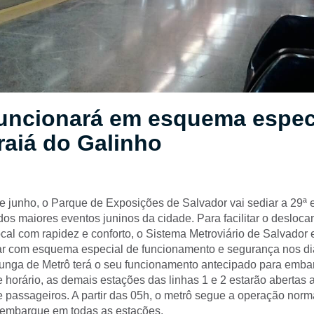
funcionará em esquema espec
raiá do Galinho
e junho, o Parque de Exposições de Salvador vai sediar a 29ª 
dos maiores eventos juninos da cidade. Para facilitar o desloc
ocal com rapidez e conforto, o Sistema Metroviário de Salvador 
rar com esquema especial de funcionamento e segurança nos dias
nga de Metrô terá o seu funcionamento antecipado para emba
 horário, as demais estações das linhas 1 e 2 estarão abertas 
passageiros. A partir das 05h, o metrô segue a operação norm
embarque em todas as estações.