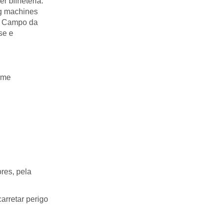
 bilheteria.
ng machines
 e Campo da
se e
orme
res, pela
arretar perigo