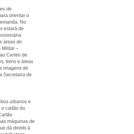
tes de
ara orientar o
 demanda. No
s estará de
essionária
s áreas de
Militar –
 ao Centro de
s, trens e áreas
de imagens de
 Secretaria de
nibus urbanos e
r o cartão do
Cartão
 nas máquinas de
e dá direito à