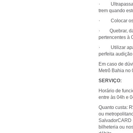
· Ultrapassar a
trem quando este
· Colocar os pé
· Quebrar, dani
pertencentes à 
· Utilizar apar
perfeita audição
Em caso de dúvi
Metrô Bahia no 
SERVIÇO:
Horário de func
entre às 04h e 
Quanto custa: R
ou metropolitan
SalvadorCARD e 
bilheteria ou no