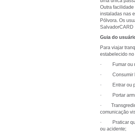
uma única pass
Outra facilidade
instaladas nas 
Pólvora. Os usu
SalvadorCARD pa
Guia do usuári
Para viajar tran
estabelecido no
· Fumar ou mant
· Consumir be
· Entrar ou pe
· Portar arma d
· Transgredir a
comunicação vis
· Praticar qual
ou acidente;