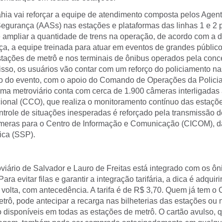
ia vai reforçar a equipe de atendimento composta pelos Agen
egurança (AASs) nas estações e plataformas das linhas 1 e 2 p
e ampliar a quantidade de trens na operação, de acordo com a
ça, a equipe treinada para atuar em eventos de grandes público
stações de metrô e nos terminais de ônibus operados pela conc
sso, os usuários vão contar com um reforço do policiamento na
o do evento, com o apoio do Comando de Operações da Policia 
a metroviário conta com cerca de 1.900 câmeras interligadas
ional (CCO), que realiza o monitoramento contínuo das estaçõe
ntrole de situações inesperadas é reforçado pela transmissão 
meras para o Centro de Informação e Comunicação (CICOM), da
ica (SSP).
viário de Salvador e Lauro de Freitas está integrado com os ô
ara evitar filas e garantir a integração tarifária, a dica é adquiri
 volta, com antecedência. A tarifa é de R$ 3,70. Quem já tem o 
etrô, pode antecipar a recarga nas bilheterias das estações ou
disponíveis em todas as estações de metrô. O cartão avulso, qu