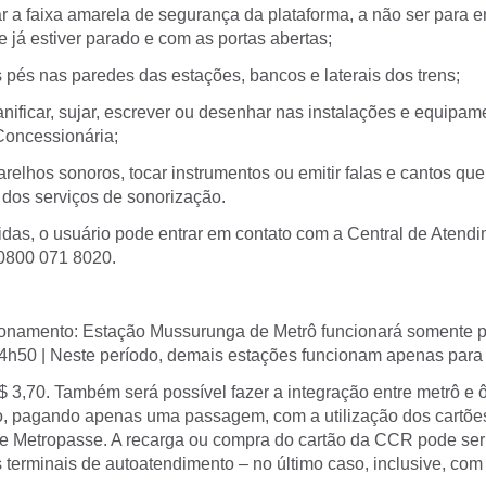
 faixa amarela de segurança da plataforma, a não ser para ent
 já estiver parado e com as portas abertas;
s nas paredes das estações, bancos e laterais dos trens;
ficar, sujar, escrever ou desenhar nas instalações e equipam
Concessionária;
elhos sonoros, tocar instrumentos ou emitir falas e cantos qu
 dos serviços de sonorização.
das, o usuário pode entrar em contato com a Central de Aten
0800 071 8020.
ionamento: Estação Mussurunga de Metrô funcionará somente 
04h50 | Neste período, demais estações funcionam apenas par
$ 3,70. Também será possível fazer a integração entre metrô e 
o, pagando apenas uma passagem, com a utilização dos cartõ
Metropasse. A recarga ou compra do cartão da CCR pode ser 
s terminais de autoatendimento – no último caso, inclusive, com