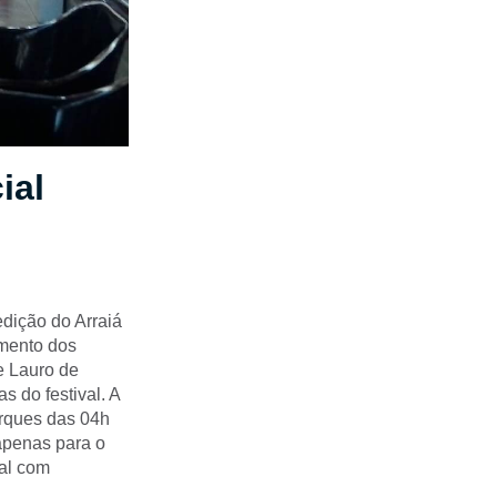
ial
edição do Arraiá
amento dos
e Lauro de
 do festival. A
rques das 04h
apenas para o
al com