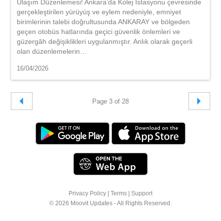
Ulaşım Düzenlemesi! Ankara’da Kolej İstasyonu çevresinde
gerçekleştirilen yürüyüş ve eylem nedeniyle, emniyet
birimlerinin talebi doğrultusunda ANKARAY ve bölgeden
geçen otobüs hatlarında geçici güvenlik önlemleri ve
güzergâh değişiklikleri uygulanmıştır. Anlık olarak geçerli
olan düzenlemelerin…
16/04/2026
Page 3 of 28
Privacy Policy
|
Terms
|
Support
© 2026 Moovit Updates - All Rights Reserved.