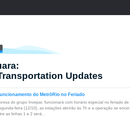
ara:
Transportation Updates
Funcionamento do MetrôRio no Feriado
resa do grupo Invepar, funcionará com horário especial no feriado d
egunda-feira (12/10), as estações abrirão às 7h e a operação se encer
tre as linhas 1 e 2 será…