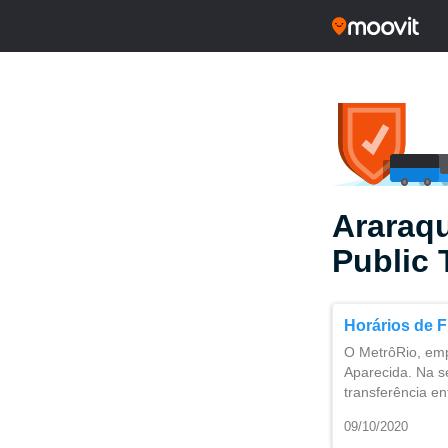
Araraqu
Public 
Horários de 
O MetrôRio, emp
Aparecida. Na s
transferência en
09/10/2020