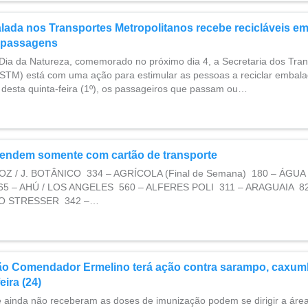
lada nos Transportes Metropolitanos recebe recicláveis em
a passagens
 Dia da Natureza, comemorado no próximo dia 4, a Secretaria dos Tra
(STM) está com uma ação para estimular as pessoas a reciclar embal
r desta quinta-feira (1º), os passageiros que passam ou…
tendem somente com cartão de transporte
OZ / J. BOTÂNICO 334 – AGRÍCOLA (Final de Semana) 180 – ÁGUA
 – AHÚ / LOS ANGELES 560 – ALFERES POLI 311 – ARAGUAIA 8
O STRESSER 342 –…
ão Comendador Ermelino terá ação contra sarampo, caxum
eira (24)
 ainda não receberam as doses de imunização podem se dirigir a área 