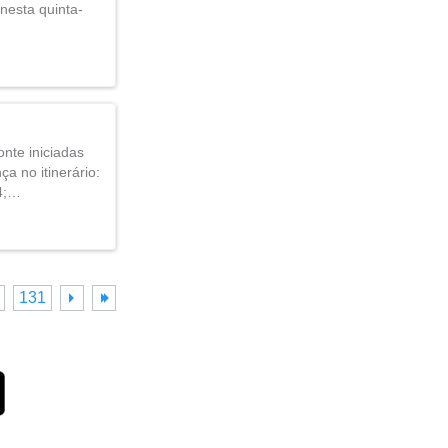
nesta quinta-
nte iniciadas
a no itinerário:
74;…
131