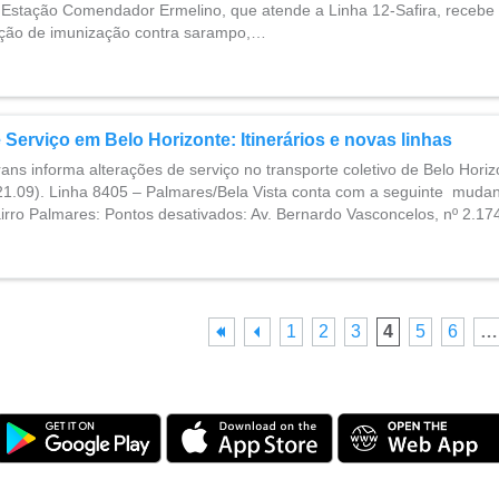
 Estação Comendador Ermelino, que atende a Linha 12-Safira, recebe 
ação de imunização contra sarampo,…
 Serviço em Belo Horizonte: Itinerários e novas linhas
s informa alterações de serviço no transporte coletivo de Belo Horizo
1.09). Linha 8405 – Palmares/Bela Vista conta com a seguinte mudanç
airro Palmares: Pontos desativados: Av. Bernardo Vasconcelos, nº 2.1
1
2
3
4
5
6
…