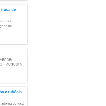
 troca de
nsportes
agens de
 VERDE/
23 – AUGUSTA
ba e rubéola
interna do local