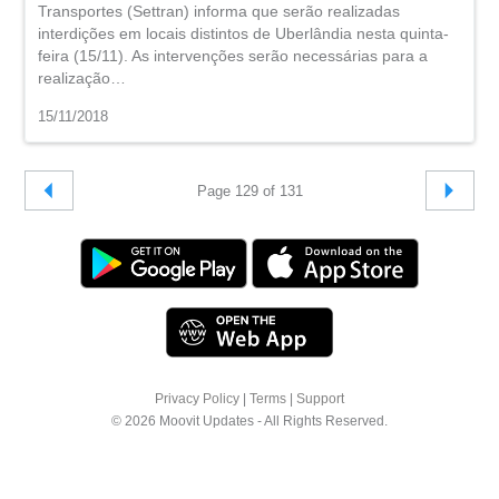
Transportes (Settran) informa que serão realizadas
interdições em locais distintos de Uberlândia nesta quinta-
feira (15/11). As intervenções serão necessárias para a
realização…
15/11/2018
Page 129 of 131
Privacy Policy
|
Terms
|
Support
© 2026 Moovit Updates - All Rights Reserved.