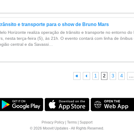
rânsito e transporte para o show de Bruno Mars
Belo Horizonte realiza operação de trânsito e transporte no entorno do
, nesta terça-feira (5), às 21h. O evento contará com linha de ônibus
egião central e da Savassi…
1
2
3
4
…
Privacy Policy
|
Terms
|
Support
© 2026 Moovit Updates - All Rights Reserved.