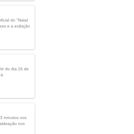
icial do “Natal
zes e a exibição
ir do dia 16 de
rá
13 minutos nos
baldeação nos