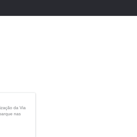
ização da Via
barque nas