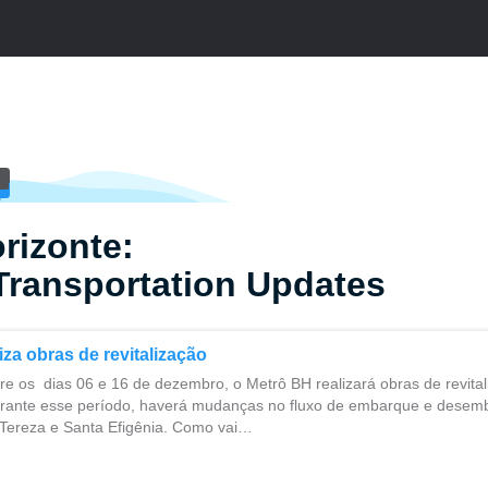
rizonte:
Transportation Updates
iza obras de revitalização
re os dias 06 e 16 de dezembro, o Metrô BH realizará obras de revital
rante esse período, haverá mudanças no fluxo de embarque e desem
Tereza e Santa Efigênia. Como vai…