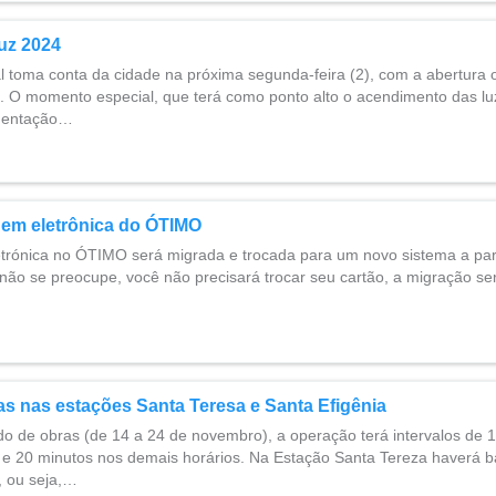
uz 2024
 toma conta da cidade na próxima segunda-feira (2), com a abertura of
. O momento especial, que terá como ponto alto o acendimento das lu
mentação…
gem eletrônica do ÓTIMO
etrónica no ÓTIMO será migrada e trocada para um novo sistema a part
ão se preocupe, você não precisará trocar seu cartão, a migração se
s nas estações Santa Teresa e Santa Efigênia
do de obras (de 14 a 24 de novembro), a operação terá intervalos de 
o e 20 minutos nos demais horários. Na Estação Santa Tereza haverá 
, ou seja,…