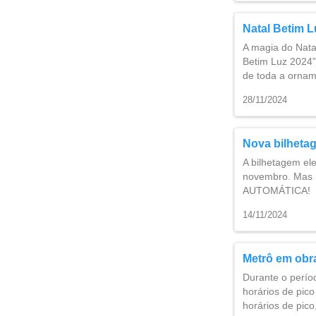
Natal Betim L
A magia do Natal
Betim Luz 2024”
de toda a orna
28/11/2024
Nova bilheta
A bilhetagem el
novembro. Mas n
AUTOMÁTICA!
14/11/2024
Metrô em obra
Durante o perío
horários de pic
horários de pico