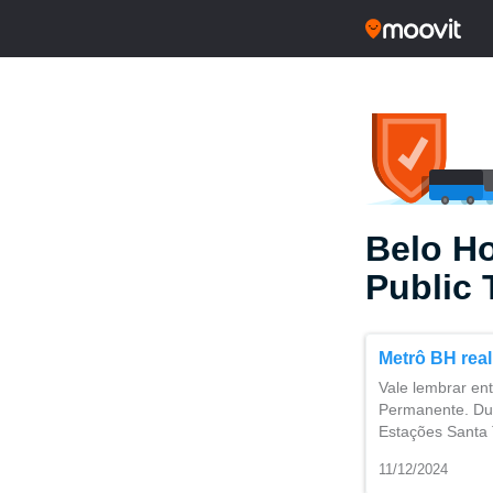
Belo Ho
Public 
Metrô BH real
Vale lembrar ent
Permanente. Du
Estações Santa 
11/12/2024