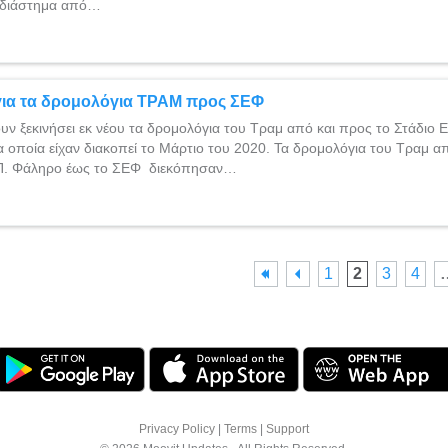
ό διάστημα από…
για τα δρομολόγια ΤΡΑΜ προς ΣΕΦ
υν ξεκινήσει εκ νέου τα δρομολόγια του Τραμ από και προς το Στάδιο Ε
α οποία είχαν διακοπεί το Μάρτιο του 2020. Τα δρομολόγια του Τραμ α
Π. Φάληρο έως το ΣΕΦ διεκόπησαν…
1
2
3
4
Privacy Policy
|
Terms
|
Support