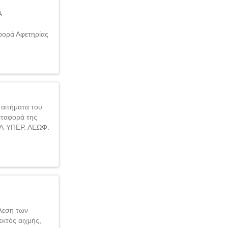
Α
ορά Αφετηρίας
 αιτήματα του
εταφορά της
ΙΑ-ΥΠΕΡ. ΛΕΩΦ.
έλεση των
κτός αιχμής,