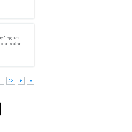
ιρήνης και
πό τη στάση
…
42