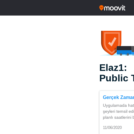
Elaz1:
Public 
Gerçek Zamanl
Uygulamada hatlar
şeyleri temsil ed
planlı saatlerini
11/06/2020