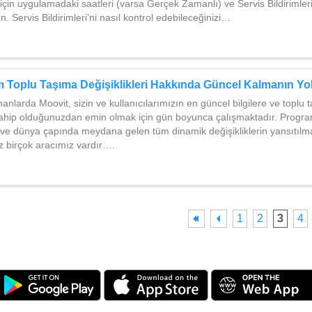
çin uygulamadaki saatleri (varsa Gerçek Zamanlı) ve Servis Bildirimleri’
. Servis Bildirimleri’ni nasıl kontrol edebileceğinizi…
m Toplu Taşıma Değişiklikleri Hakkında Güncel Kalmanın Yol
manlarda Moovit, sizin ve kullanıcılarımızın en güncel bilgilere ve toplu 
ahip olduğunuzdan emin olmak için gün boyunca çalışmaktadır. Progra
 ve dünya çapında meydana gelen tüm dinamik değişikliklerin yansıtıl
ız birçok aracımız vardır….
1
2
3
4