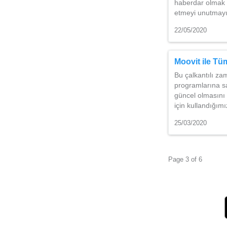
haberdar olmak i
etmeyi unutmayın
22/05/2020
Moovit ile Tü
Bu çalkantılı za
programlarına s
güncel olmasını
için kullandığım
25/03/2020
Page 3 of 6