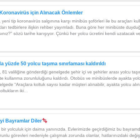
Koronavirüs için Alınacak Önlemler
 yeni tip koronavirüs salgınına karşı minibüs şoförleri ile bu araçları ku
kları tedbirlere ilişkin rehber yayımladı. Buna göre her minibüste duy
mısınız?” sözü tarihe karışıyor. Çünkü her yolcu ücretini kendi uzatacak 
a yüzde 50 yolcu taşıma sınırlaması kaldırıldı
ı, 81 valiliğine gönderdiği genelgede şehir içi ve şehirler arası yolcu taş
te kullanma zorunluluğunu kaldırdı. Otobüs ve minibüslerde ayakta yol
lgede “Araçlara koltuk sayısı kadar müşteri alınabilir, ayakta yolcu alı
koltukların iki…
İyi Bayramlar Diler
bir yolculuk için daima yanınızda. Evlerimizde geçirdiğimiz bu bayramd
orunlu görevleri nedeniyle çalışmak zorunda olanlar, hatlarınızdaki değiş