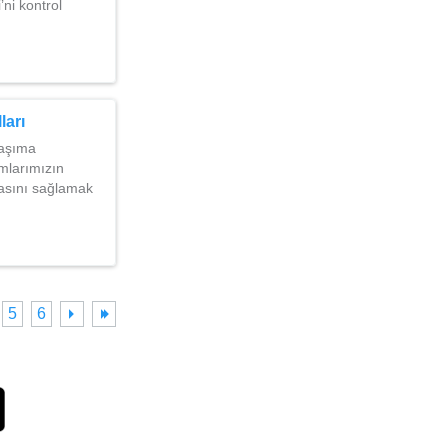
ni kontrol
ları
taşıma
mlarımızın
masını sağlamak
5
6