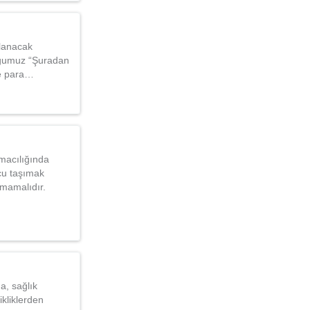
llanacak
duğumuz “Şuradan
ve para…
ımacılığında
cu taşımak
nmamalıdır.
a, sağlık
ikliklerden