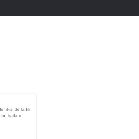
r ikisi de farklı
ler, hatların