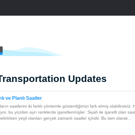
Transportation Updates
ı ve Planlı Saatler
ın saatlerini iki farklı yöntemle gösterdiğimizi fark etmiş olabilirsiniz. He
iyor, bu yüzden ayrı renklerde işaretlenmişler: Siyah ile işaretli olan saat
 belirtirken yeşil olanları gerçek zamanlı saatler içindir. Bu tam olarak…