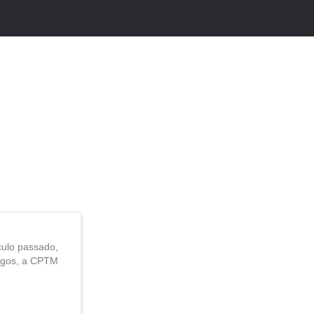
culo passado,
ingos, a CPTM