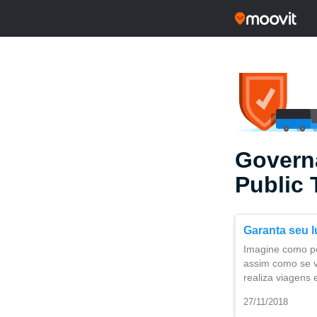
Govern
Public 
Garanta seu l
Imagine como po
assim como se v
realiza viagen
27/11/2018