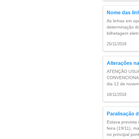
Nome das lin
As linhas em op
determinação do
bilhetagem elet
25/11/2018
Alterações na
ATENÇÃO USUÁ
CONVENCIONAL A 
dia 12 de novem
18/11/2018
Paralisação d
Estava prevista
feira (19/11), m
no principal po