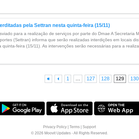
erditadas pela Settran nesta quinta-feira (15/11)
sviado para a realização de serviços por parte do Dmae A Secretaria M
portes (Settran) informa que serão realizadas interdições em locais dis
 quinta-feira (15/11). As intervenções serão necessárias para a reali
1
…
127
128
129
130
Privacy Policy
|
Terms
|
Support
© 2026 Moovit Updates - All Rights Reserved.