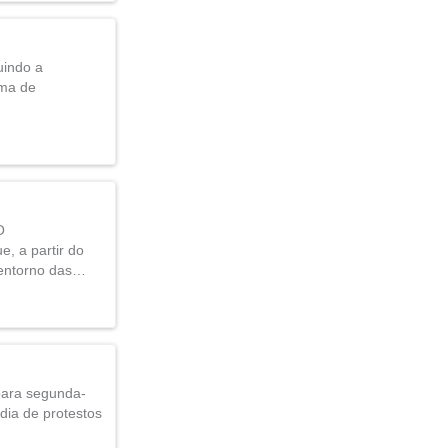
uindo a
ema de
O
, a partir do
 entorno das…
 para segunda-
 dia de protestos