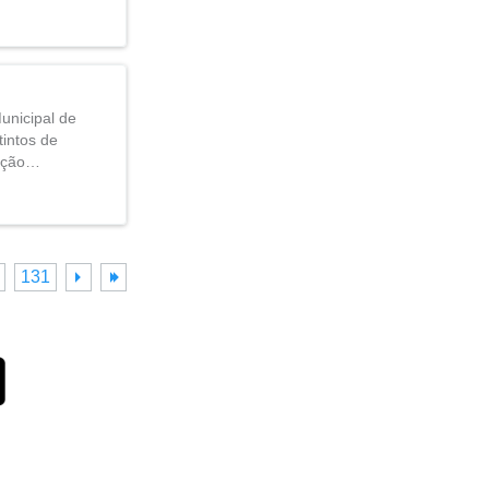
unicipal de
tintos de
zação…
131