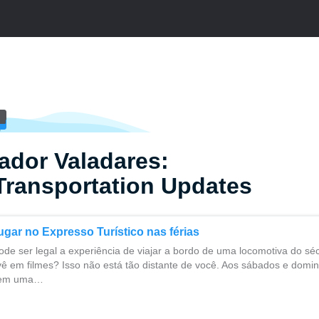
ador Valadares:
Transportation Updates
ugar no Expresso Turístico nas férias
de ser legal a experiência de viajar a bordo de uma locomotiva do sé
ê em filmes? Isso não está tão distante de você. Aos sábados e dom
s em uma…