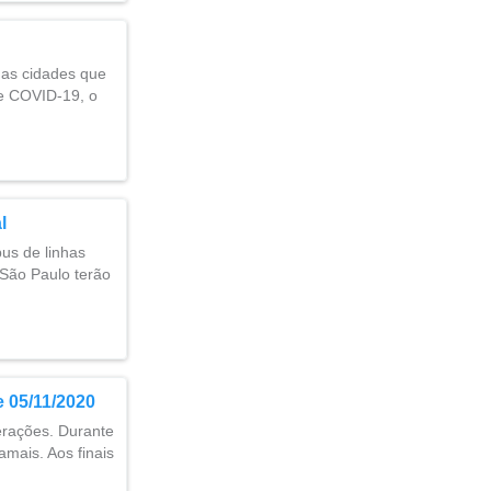
das cidades que
e COVID-19, o
l
us de linhas
São Paulo terão
e 05/11/2020
terações. Durante
mais. Aos finais