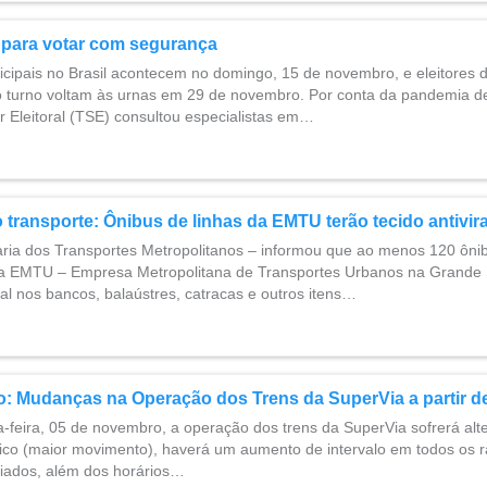
 para votar com segurança
icipais no Brasil acontecem no domingo, 15 de novembro, e eleitores 
 turno voltam às urnas em 29 de novembro. Por conta da pandemia d
r Eleitoral (TSE) consultou especialistas em…
transporte: Ônibus de linhas da EMTU terão tecido antivira
ria dos Transportes Metropolitanos – informou que ao menos 120 ônib
la EMTU – Empresa Metropolitana de Transportes Urbanos na Grande 
ral nos bancos, balaústres, catracas e outros itens…
o: Mudanças na Operação dos Trens da SuperVia a partir d
ta-feira, 05 de novembro, a operação dos trens da SuperVia sofrerá al
pico (maior movimento), haverá um aumento de intervalo em todos os ra
iados, além dos horários…