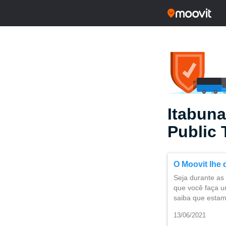
Itabuna
Public 
O Moovit lhe 
Seja durante as 
que você faça u
saiba que estam
13/06/2021