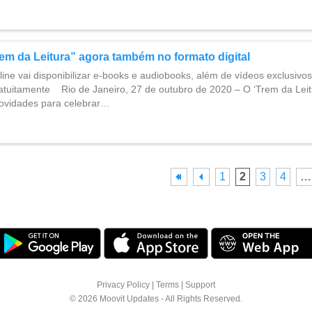
em da Leitura” agora também no formato digital
online vai disponibilizar e-books e audiobooks, além de vídeos exclusiv
ratuitamente Rio de Janeiro, 27 de outubro de 2020 – O ‘Trem da Leit
ovidades para celebrar…
1
2
3
4
…
Privacy Policy
|
Terms
|
Support
© 2026 Moovit Updates - All Rights Reserved.