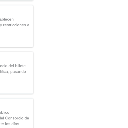
tablecen
y restricciones a
cio del billete
difica, pasando
úblico
del Consorcio de
te los días