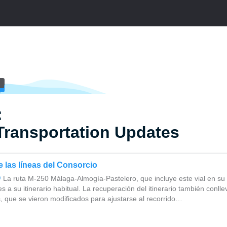
:
Transportation Updates
las líneas del Consorcio
La ruta M-250 Málaga-Almogía-Pastelero, que incluye este vial en su 
 a su itinerario habitual. La recuperación del itinerario también conllev
, que se vieron modificados para ajustarse al recorrido…