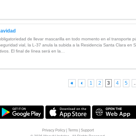
Navidad
bligatoriedad de llevar mascarilla en todo momento en el transporte 
eguridad vial, la L-37 anula la subida a la Residencia Santa Clara en 
vos. El final de línea será en la…
1
2
3
4
5
Privacy Policy
|
Terms
|
Support