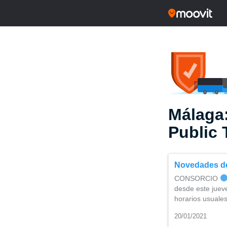
Málaga
Public 
Novedades de 
CONSORCIO
desde este jueves
horarios usuales
20/01/2021