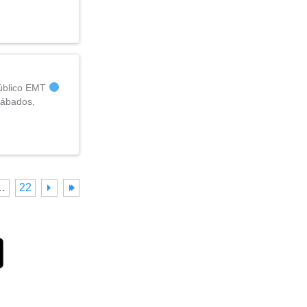
público EMT
Sábados,
…
22