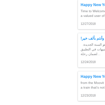
Happy New Y
Time to Welcome
a valued user of
12/27/2018
!أنتم بألف خير
.إننا في عائلة “موفيت” نتقدم لكم تهانينا الحارة بمناسبة السنة الجديدة .ألوقت المناسب لاحتفال هو السنة الجديدة
– هات في التطبيق
لضمان رحلة…
12/24/2018
Happy New Y
from the Moovit 
a train that’s n
12/23/2018