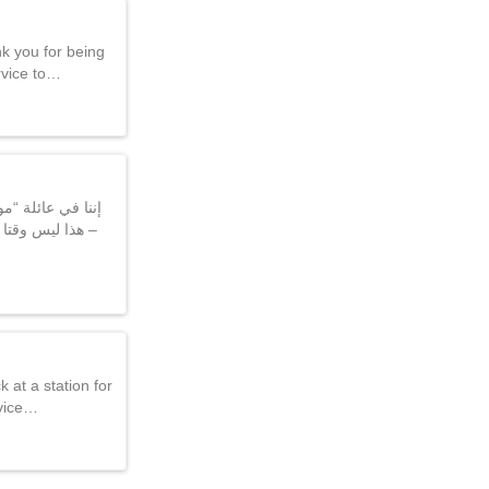
k you for being
rvice to…
هذا ليس وقتا لت
 at a station for
rvice…