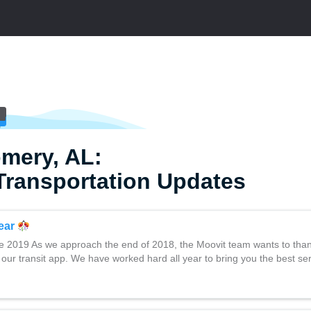
mery, AL:
Transportation Updates
ear
 2019 As we approach the end of 2018, the Moovit team wants to than
 our transit app. We have worked hard all year to bring you the best se