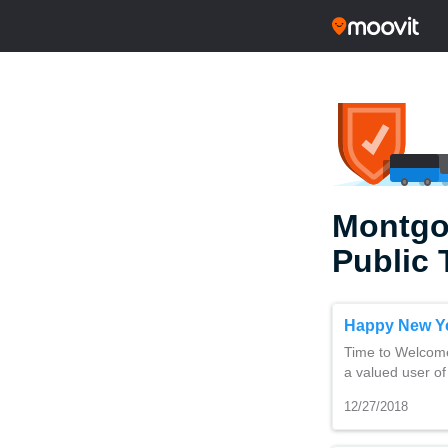
Montgo
Public 
Happy New Y
Time to Welcome
a valued user of
12/27/2018