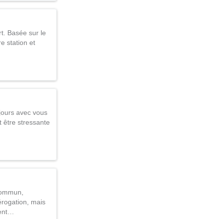
t. Basée sur le
e station et
ujours avec vous
t être stressante
 commun,
rogation, mais
ment…