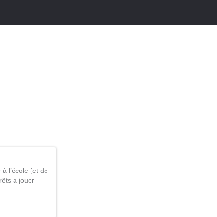
 à l’école (et de
êts à jouer