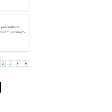
s précautions
ourent. Assurez-
2
3