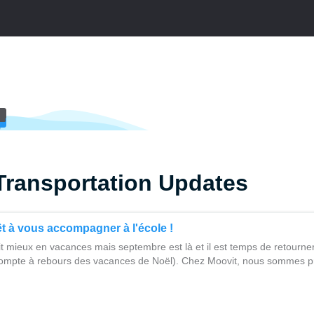
Transportation Updates
êt à vous accompagner à l'école !
tait mieux en vacances mais septembre est là et il est temps de retourner
mpte à rebours des vacances de Noël). Chez Moovit, nous sommes pr