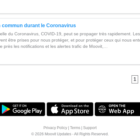
n commun durant le Coronavirus
uelle du Coronavirus, COVID-19, peut se propager très rapidement. Le
ent être prises pour nous protéger, et pour protéger ceux qui nous ent
 près les notifications et les alertes trafic de Moovit,…
1
Privacy Policy
|
Terms
|
Support
© 2026 Moovit Updates - All Rights Reserved.