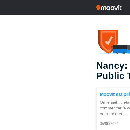
Nancy:
Public 
Moovit est pr
On le sait : c’é
commencer le co
notre rôle et…
05/09/2024