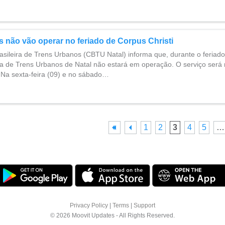
 não vão operar no feriado de Corpus Christi
sileira de Trens Urbanos (CBTU Natal) informa que, durante o feriad
ema de Trens Urbanos de Natal não estará em operação. O serviço será
. Na sexta-feira (09) e no sábado…
1
2
3
4
5
…
Privacy Policy
|
Terms
|
Support
© 2026 Moovit Updates - All Rights Reserved.