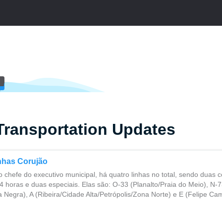
Transportation Updates
nhas Corujão
 chefe do executivo municipal, há quatro linhas no total, sendo duas 
 horas e duas especiais. Elas são: O-33 (Planalto/Praia do Meio), N-
 Negra), A (Ribeira/Cidade Alta/Petrópolis/Zona Norte) e E (Felipe 