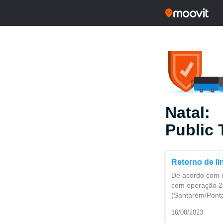
Natal:
Public 
Retorno de li
De acordo com o
com operação 24
(Santarém/Ponta
16/08/2023