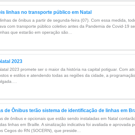
is linhas no transporte público em Natal
linhas de ônibus a partir de segunda-feira (07). Com essa medida, todo 
ava com transporte público coletivo antes da Pandemia de Covid-19 se
linhas que estarão em operação são…
Natal 2023
tal 2023 promete ser o maior da história na capital potiguar. Com atr
ostos e estilos e atendendo todas as regiões da cidade, a programaçã
vulgada….
 de Ônibus terão sistema de identificação de linhas em Bra
s de ônibus e opcionais que estão sendo instaladas em Natal contarã
 das linhas em Braille. A sinalização indicativa foi avaliada e aprovada 
os Cegos do RN (SOCERN), que preside…