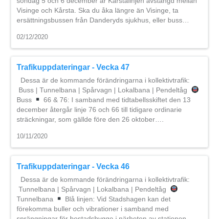
söndag 5 och 6 december är Kårstalinjen avstängd mellan
Visinge och Kårsta. Ska du åka längre än Visinge, ta
ersättningsbussen från Danderyds sjukhus, eller buss…
02/12/2020
Trafikuppdateringar - Vecka 47
Dessa är de kommande förändringarna i kollektivtrafik:
Buss | Tunnelbana | Spårvagn | Lokalbana | Pendeltåg
Buss
66 & 76: I samband med tidtabellsskiftet den 13
december återgår linje 76 och 66 till tidigare ordinarie
sträckningar, som gällde före den 26 oktober….
10/11/2020
Trafikuppdateringar - Vecka 46
Dessa är de kommande förändringarna i kollektivtrafik:
Tunnelbana | Spårvagn | Lokalbana | Pendeltåg
Tunnelbana
Blå linjen: Vid Stadshagen kan det
förekomma buller och vibrationer i samband med
sprängningar för bostadsbygge i närheten av stationen.