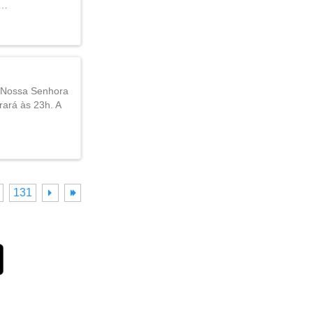
o…
e Nossa Senhora
rará às 23h. A
131