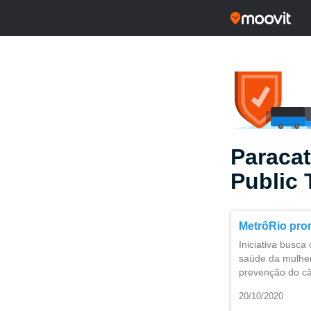
Paracat
Public 
MetrôRio pro
Iniciativa busc
saúde da mulhe
prevenção do c
20/10/2020