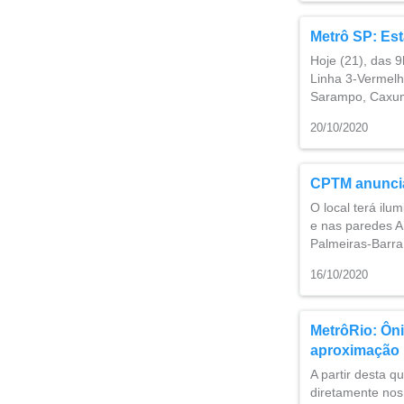
Metrô SP: Est
Hoje (21), das 9
Linha 3-Vermelh
Sarampo, Caxum
20/10/2020
CPTM anuncia
O local terá il
e nas paredes ​A
Palmeiras-Barra
16/10/2020
MetrôRio: Ôni
aproximação
A partir desta q
diretamente nos