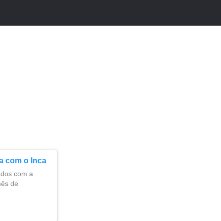
a com o Inca
ados com a
mês de