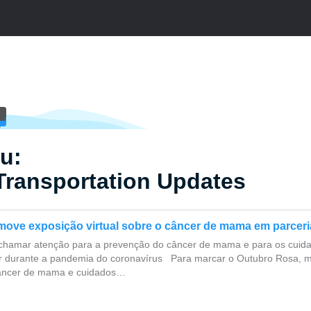
u:
Transportation Updates
move exposição virtual sobre o câncer de mama em parceri
a chamar atenção para a prevenção do câncer de mama e para os cuid
r durante a pandemia do coronavírus Para marcar o Outubro Rosa, 
âncer de mama e cuidados…