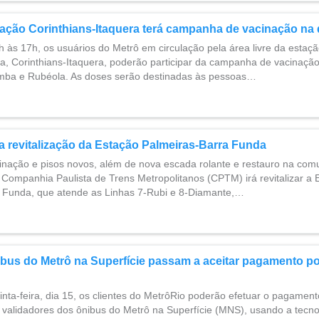
ação Corinthians-Itaquera terá campanha de vacinação na q
h às 17h, os usuários do Metrô em circulação pela área livre da estaçã
a, Corinthians-Itaquera, poderão participar da campanha de vacinação
ba e Rubéola. As doses serão destinadas às pessoas…
 revitalização da Estação Palmeiras-Barra Funda
uminação e pisos novos, além de nova escada rolante e restauro na com
 Companhia Paulista de Trens Metropolitanos (CPTM) irá revitalizar a 
 Funda, que atende as Linhas 7-Rubi e 8-Diamante,…
bus do Metrô na Superfície passam a aceitar pagamento po
uinta-feira, dia 15, os clientes do MetrôRio poderão efetuar o pagame
 validadores dos ônibus do Metrô na Superfície (MNS), usando a tecno