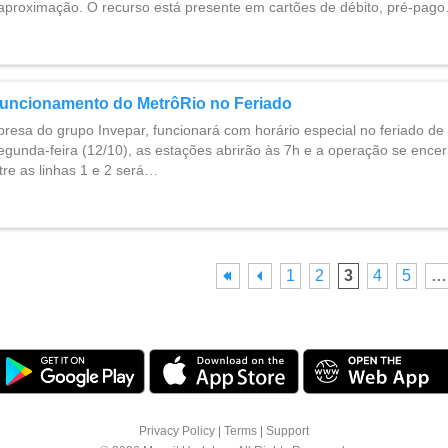
proximação. O recurso está presente em cartões de débito, pré-pag
Funcionamento do MetrôRio no Feriado
resa do grupo Invepar, funcionará com horário especial no feriado d
egunda-feira (12/10), as estações abrirão às 7h e a operação se encer
tre as linhas 1 e 2 será…
1
2
3
4
5
…
Privacy Policy
|
Terms
|
Support