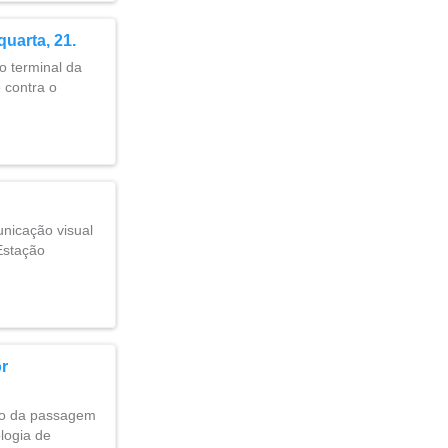
uarta, 21.
o terminal da
 contra o
unicação visual
Estação
r
nto da passagem
logia de