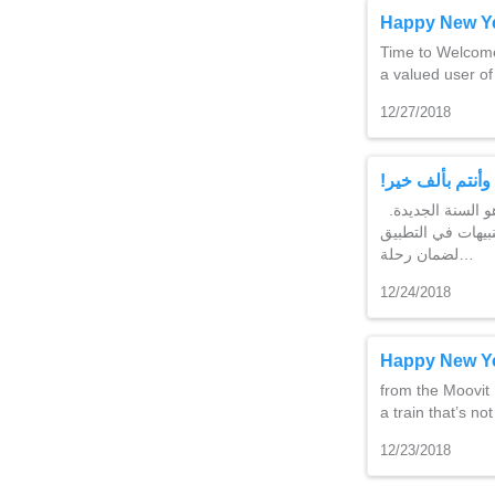
Happy New Y
Time to Welcome
a valued user of
12/27/2018
!أنتم بألف خير
.إننا في عائلة “موفيت” نتقدم لكم تهانينا الحارة بمناسبة السنة الجديدة .ألوقت المناسب لاحتفال هو السنة الجديدة
– هات في التطبيق
لضمان رحلة…
12/24/2018
Happy New Y
from the Moovit 
a train that’s n
12/23/2018