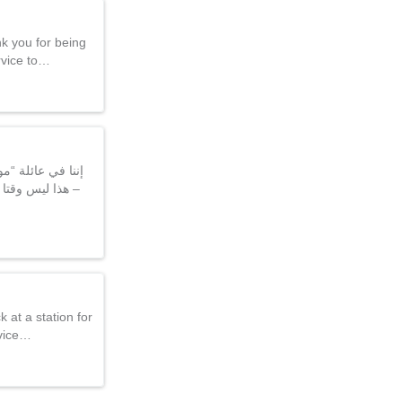
k you for being
rvice to…
هذا ليس وقتا لت
 at a station for
rvice…