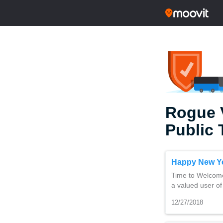
Rogue V
Public 
Happy New Y
Time to Welcome
a valued user of
12/27/2018