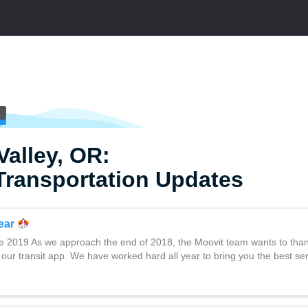
alley, OR:
Transportation Updates
ear
 2019 As we approach the end of 2018, the Moovit team wants to than
 our transit app. We have worked hard all year to bring you the best se