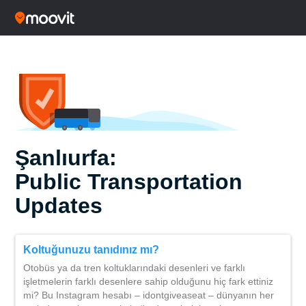
Şanlıurfa:
Public Transportation
Updates
Koltuğunuzu tanıdınız mı?
Otobüs ya da tren koltuklarındaki desenleri ve farklı
işletmelerin farklı desenlere sahip olduğunu hiç fark ettiniz
mi? Bu Instagram hesabı – idontgiveaseat – dünyanın her