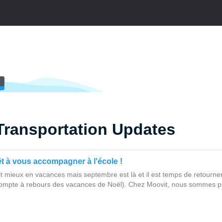
Transportation Updates
êt à vous accompagner à l'école !
tait mieux en vacances mais septembre est là et il est temps de retourner
mpte à rebours des vacances de Noël). Chez Moovit, nous sommes pr