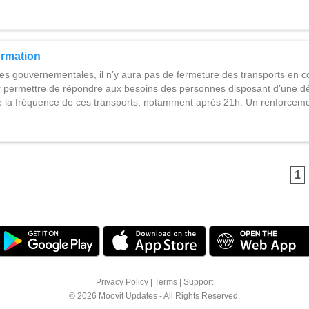
ormation
es gouvernementales, il n’y aura pas de fermeture des transports en
permettre de répondre aux besoins des personnes disposant d’une dé
e la fréquence de ces transports, notamment après 21h. Un renforce
1
Privacy Policy
|
Terms
|
Support
© 2026 Moovit Updates - All Rights Reserved.