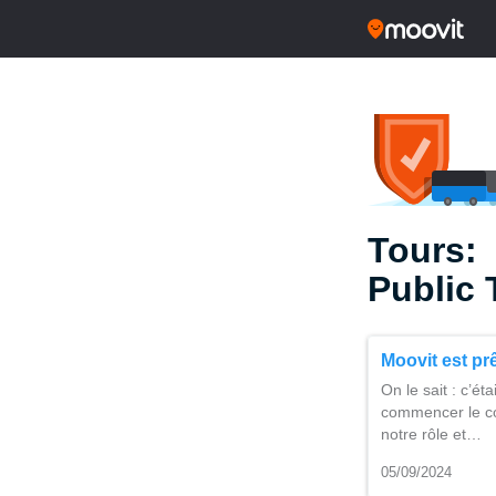
Tours:
Public 
Moovit est pr
On le sait : c’é
commencer le co
notre rôle et…
05/09/2024