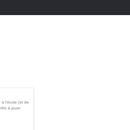
 à l’école (et de
êts à jouer