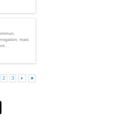
 commun,
rogation, mais
ment…
2
3