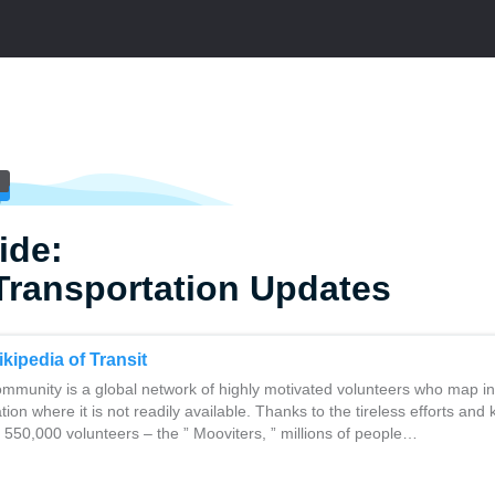
ide:
Transportation Updates
kipedia of Transit
mmunity is a global network of highly motivated volunteers who map i
tion where it is not readily available. Thanks to the tireless efforts an
550,000 volunteers – the ” Mooviters, ” millions of people…