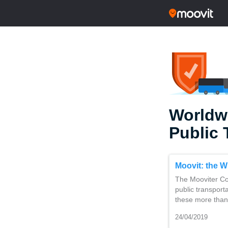
Worldw
Public 
Moovit: the Wi
The Mooviter Co
public transporta
these more than 
24/04/2019