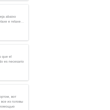
veja abaixo
relaxe e relaxe…
s que el
 No es necesario
ртом, вот
 все из головы
с помощью