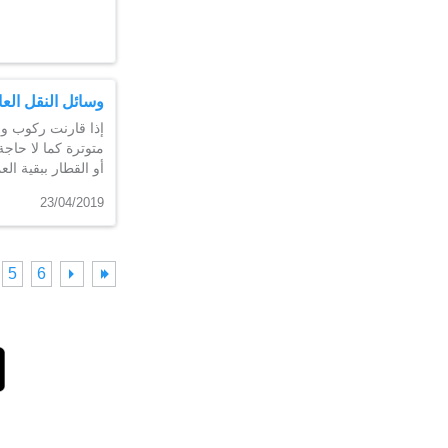
وسائل النقل العا
إذا قارنت ركوب وس
أو القطار ببقية …
23/04/2019
5
6