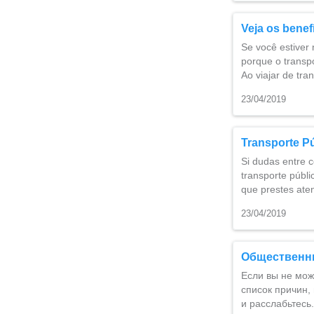
Veja os benef
Se você estiver 
porque o transpo
Ao viajar de tr
23/04/2019
Transporte P
Si dudas entre c
transporte públi
que prestes ate
23/04/2019
Общественн
Если вы не мо
список причин,
и расслабьтесь