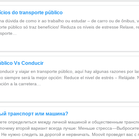
ícios do transporte público
na dúvida de como ir ao trabalho ou estudar – de carro ou de ônibus, 
rte público só traz benefícios! Reduza os níveis de estresse Relaxe, 
ansporte…
úblico Vs Conducir
onducir y viajar en transporte público, aquí hay algunas razones por la
co siempre será la mejor opción: Reduce el nivel de estrés – Relájate.
nción a la carretera…
ый транспорт или машина?
жете определиться между личной машиной и общественным транспо
 почему второй вариант всегда лучше: Меньше стресса —Выбросите
. Не нужно следить за дорогой и нервничать. Moovit проведет вас 