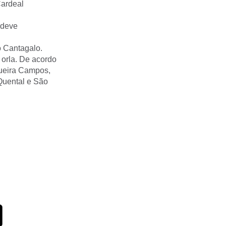
Cardeal
 deve
o Cantagalo.
orla. De acordo
queira Campos,
Quental e São