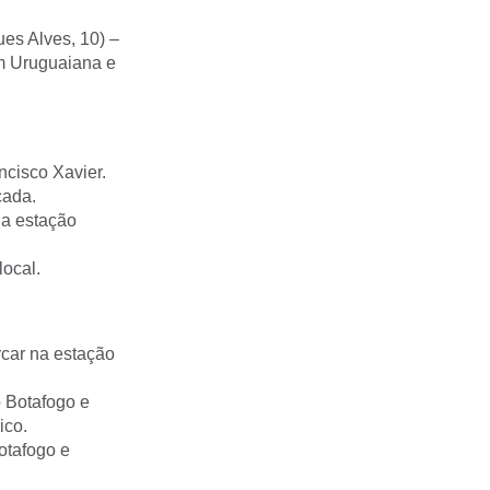
es Alves, 10) –
em Uruguaiana e
ncisco Xavier.
cada.
na estação
local.
rcar na estação
 Botafogo e
ico.
otafogo e