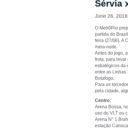
Sérvia 
June 26, 2018
O MetrôRio prep
partida do Brasi
feira (27/06). A
meia-noite.
Antes do jogo, a
frota, para leva
estratégicos da 
entre as Linhas 
Botafogo.
Para os torcedor
pela cidade, al
Centro:
Arena Bossa, no
uso do VLT ou c
Arena N° 1 Brah
estação Carioca