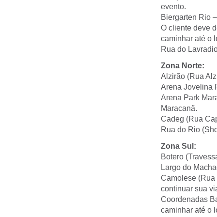
evento.
Biergarten Rio 
O cliente deve 
caminhar até o l
Rua do Lavradio
Zona Norte:
Alzirão (Rua Al
Arena Jovelina 
Arena Park Mara
Maracanã.
Cadeg (Rua Capi
Rua do Rio (Sho
Zona Sul:
Botero (Travess
Largo do Machad
Camolese (Rua J
continuar sua v
Coordenadas Bar
caminhar até o l