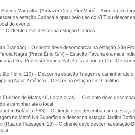
– Boteco Maravilha (Armazém 2 do Píer Mauá – Avenida Rodrigu
descer na estação Carioca e optar pelo uso do VLT ou descer 
ocal do evento.
 – O cliente deve descer na estação Carioca.
zira Brandão) – O cliente deve desembarcar na estação São Fra
Pérola Negra (Praça Ênio S/N) – Estação Pavuna é a mais indi
canã (Rua Professor Eurico Rabelo, s / n portão 11) – Descer 
tão Félix, 110) – Descer na estação Triagem e caminhar até o 
pping Nova América) – Descer na estação Del Castilho.
a Euricles de Matos 46, Laranjeiras) – O cliente deve desemba
o e caminhar até o local.
ardim Botânico 983) – O cliente deve desembarcar na estação
iagem no Metrô Na Superfície e descer na estação Jardim Botân
 (Rua da Passagem 19) – O cliente deve descer na estação B
ocal.