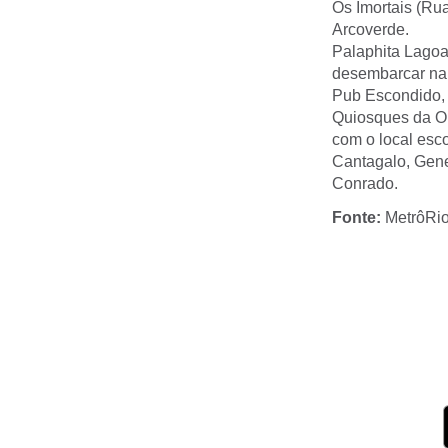
Os Imortais (Ru
Arcoverde.
Palaphita Lagoa
desembarcar na 
Pub Escondido, 
Quiosques da Or
com o local esc
Cantagalo, Gene
Conrado.
Fonte:
MetrôRi