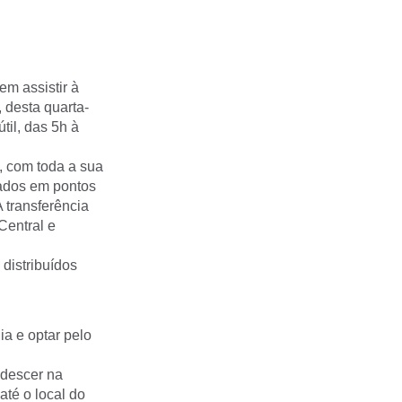
em assistir à
 desta quarta-
til, das 5h à
, com toda a sua
nados em pontos
 transferência
Central e
 distribuídos
a e optar pelo
 descer na
té o local do