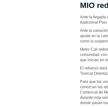
MIO red
Ante la llegada 
tradicional Plan
Ante la variació
ajuste en la can
como la suspens
Metro Cali redist
comunidad, con l
que inician en e
El refuerzo dará
Troncal Oriental
Para que los usu
conozcan las alt
Comercial de Met
durante esta sem
donde pasan hab