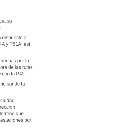
cia su
.
a dispuesto el
14A y P51A, así
s hechas por la
ora de las rutas
e con la P42.
amo sur de la
 ciudad
irección
 terreno que
 estaciones por