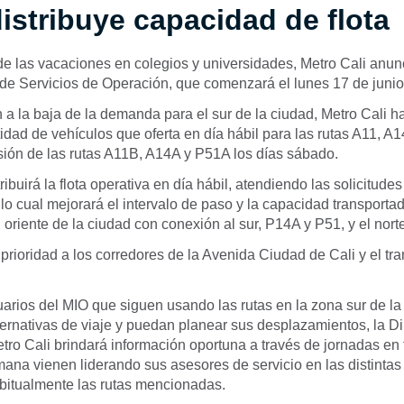
istribuye capacidad de flota
de las vacaciones en colegios y universidades, Metro Cali anun
 de Servicios de Operación, que comenzará el lunes 17 de junio
n a la baja de la demanda para el sur de la ciudad, Metro Cali h
tidad de vehículos que oferta en día hábil para las rutas A11, A
ión de las rutas A11B, A14A y P51A los días sábado.
ribuirá la flota operativa en día hábil, atendiendo las solicitude
o cual mejorará el intervalo de paso y la capacidad transportad
l oriente de la ciudad con conexión al sur, P14A y P51, y el nort
 prioridad a los corredores de la Avenida Ciudad de Cali y el tr
.
arios del MIO que siguen usando las rutas en la zona sur de la
ernativas de viaje y puedan planear sus desplazamientos, la D
ro Cali brindará información oportuna a través de jornadas en
ana vienen liderando sus asesores de servicio en las distintas
itualmente las rutas mencionadas.